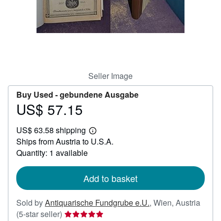
Help
CLOSE
Seller Image
Buy Used -
gebundene Ausgabe
US$ 57.15
Price
US$
US$ 63.58 shipping
57.15
Learn
Ships from Austria to U.S.A.
more
about
Quantity: 1 available
shipping
rates
Add to basket
Sold by
Antiquarische Fundgrube e.U.
,
Wien, Austria
Seller
(5-star seller)