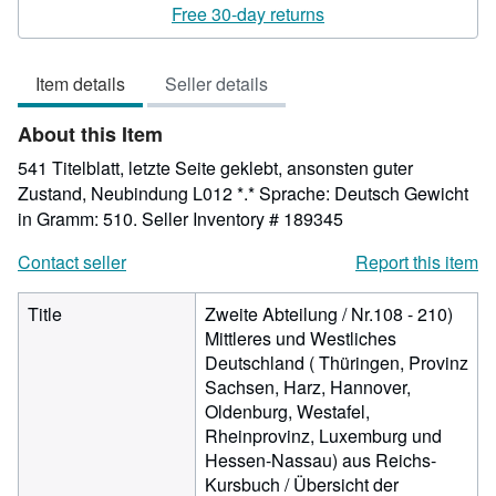
rating
Free 30-day returns
5
out
Item details
Seller details
of
5
About this Item
stars
541 Titelblatt, letzte Seite geklebt, ansonsten guter
Zustand, Neubindung L012 *.* Sprache: Deutsch Gewicht
in Gramm: 510.
Seller Inventory # 189345
Contact seller
Report this item
Title
Zweite Abteilung / Nr.108 - 210)
Mittleres und Westliches
Deutschland ( Thüringen, Provinz
Sachsen, Harz, Hannover,
Oldenburg, Westafel,
Rheinprovinz, Luxemburg und
Hessen-Nassau) aus Reichs-
Kursbuch / Übersicht der