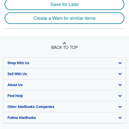
Save for Later
Create a Want for similar items
BACK TO TOP
Shop With Us
Sell With Us
Advanced Search
About Us
Browse Collections
Start Selling
Find Help
My Account
Join Our Affiliate Program
About AbeBooks
Other AbeBooks Companies
My Orders
Book Buyback
Media
Help
Follow AbeBooks
View Basket
Refer a seller
Careers
Customer Support
AbeBooks.co.uk
Forums
AbeBooks.de