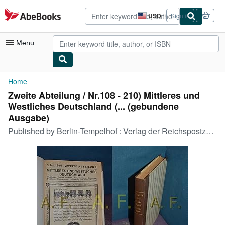
Skip to main content
AbeBooks.com
USD
Sign in
Site
shopping
preferences
Menu
My Account
Home
Zweite Abteilung / Nr.108 - 210) Mittleres und
My Purchases
Westliches Deutschland (... (gebundene
Advanced Search
Ausgabe)
Published by
Berlin-Tempelhof : Verlag der Reichspostzentralamtes, 1944
Browse Collections
Rare Books
Art & Collectibles
Textbooks
Sellers
Start Selling