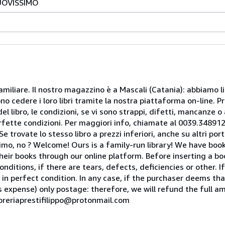
NUOVISSIMO
miliare. Il nostro magazzino è a Mascali (Catania): abbiamo li
o cedere i loro libri tramite la nostra piattaforma on-line. Pri
del libro, le condizioni, se vi sono strappi, difetti, mancanze o
perfette condizioni. Per maggiori info, chiamate al 0039.34891
rovate lo stesso libro a prezzi inferiori, anche su altri portal
mo, no ? Welcome! Ours is a family-run library! We have book
heir books through our online platform. Before inserting a boo
nditions, if there are tears, defects, deficiencies or other. I
 in perfect condition. In any case, if the purchaser deems tha
is expense) only postage: therefore, we will refund the full am
ibreriaprestifilippo@protonmail.com