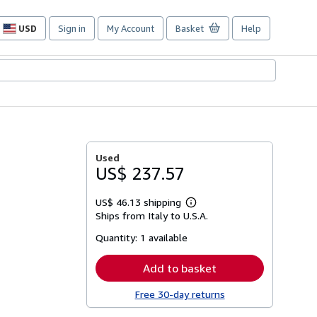
USD
Sign in
My Account
Basket
Help
Site
shopping
preferences
Used
US$ 237.57
US$ 46.13 shipping
Learn
Ships from Italy to U.S.A.
more
about
Quantity:
1 available
shipping
rates
Add to basket
Free 30-day returns