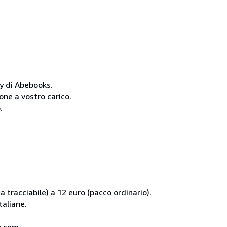
cy di Abebooks.
one a vostro carico.
.
 tracciabile) a 12 euro (pacco ordinario).
taliane.
co.com