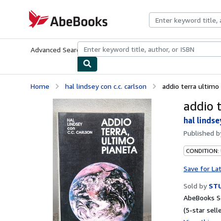
Skip to main content
AbeBooks.com
Advanced Search
Browse Collections
Rare Books
Art & Collecti
Home
hal lindsey con c.c. carlson
addio terra ultim
addio 
hal lindse
Published 
CONDITION:
Save for La
Sold by
STU
AbeBooks Se
(5-star selle