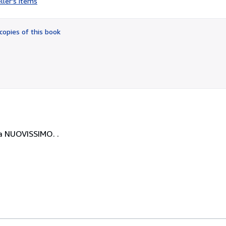
ller's items
5
out
of
copies of this book
5
stars
eta NUOVISSIMO. .