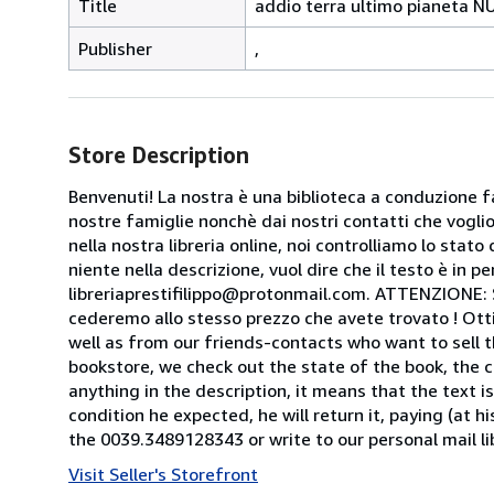
Title
addio terra ultimo pianeta 
Publisher
,
Store Description
Benvenuti! La nostra è una biblioteca a conduzione fa
nostre famiglie nonchè dai nostri contatti che voglion
nella nostra libreria online, noi controlliamo lo stato 
niente nella descrizione, vuol dire che il testo è in 
libreriaprestifilippo@protonmail.com. ATTENZIONE: Se t
cederemo allo stesso prezzo che avete trovato ! Otti
well as from our friends-contacts who want to sell t
bookstore, we check out the state of the book, the co
anything in the description, it means that the text is
condition he expected, he will return it, paying (at h
the 0039.3489128343 or write to our personal mail l
Visit Seller's Storefront