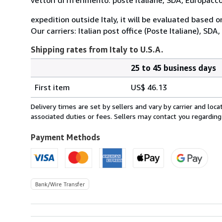
expedition outside Italy, it will be evaluated based 
Our carriers: Italian post office (Poste Italiane), SD
Shipping rates from Italy to U.S.A.
25 to 45 business days
Order
Shipping
quantity
First item
US$ 46.13
rates
from
Delivery times are set by sellers and vary by carrier and lo
Italy
associated duties or fees. Sellers may contact you regarding
to
U.S.A.
Payment Methods
Bank/Wire Transfer