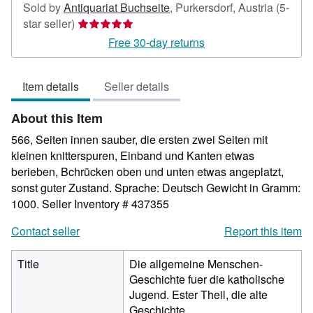
Sold by
Antiquariat Buchseite
,
Purkersdorf, Austria
(5-
Seller
star seller)
rating
Free 30-day returns
5
out
Item details
Seller details
of
5
About this Item
stars
566, Seiten innen sauber, die ersten zwei Seiten mit
kleinen knitterspuren, Einband und Kanten etwas
berieben, Bchrücken oben und unten etwas angeplatzt,
sonst guter Zustand. Sprache: Deutsch Gewicht in Gramm:
1000.
Seller Inventory # 437355
Contact seller
Report this item
Title
Die allgemeine Menschen-
Geschichte fuer die katholische
Jugend. Ester Theil, die alte
Geschichte.