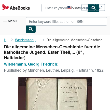
Skip to main content
AbeBooks.com
USD
Sign in
Site
shopping
preferences
Menu
My Account
Home
Wiedemann, Georg Friedrich:
Die allgemeine Menschen-Geschichte fuer die katholische Jugend. ...
Die allgemeine Menschen-Geschichte fuer die
My Purchases
katholische Jugend. Ester Theil,... (8° ,
Advanced Search
Halbleder)
Wiedemann, Georg Friedrich:
Browse Collections
Published by
München, Leutner, Leipzig, Hartmann, 1822
Rare Books
Art & Collectibles
Textbooks
Sellers
Start Selling