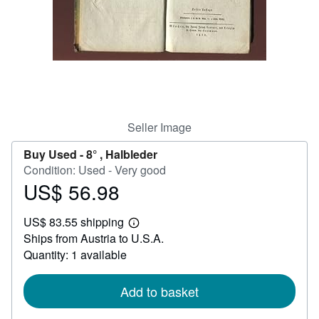
Help
CLOSE
Seller Image
Buy Used -
8° , Halbleder
Condition: Used - Very good
US$ 56.98
Price
US$
US$ 83.55 shipping
56.98
Learn
Ships from Austria to U.S.A.
more
about
Quantity: 1 available
shipping
rates
Add to basket