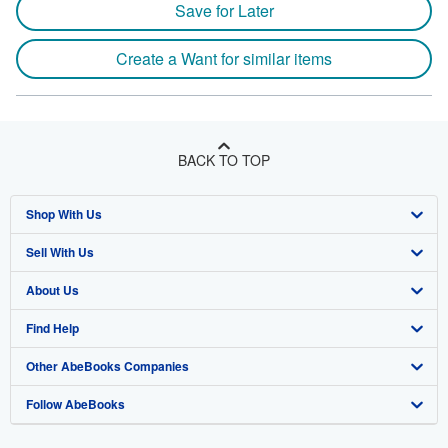
Save for Later
Create a Want for similar items
BACK TO TOP
Shop With Us
Sell With Us
Advanced Search
About Us
Browse Collections
Start Selling
Find Help
My Account
Join Our Affiliate Program
About AbeBooks
Other AbeBooks Companies
My Orders
Book Buyback
Media
Help
Follow AbeBooks
View Basket
Refer a seller
Careers
Customer Support
AbeBooks.co.uk
Forums
AbeBooks.de