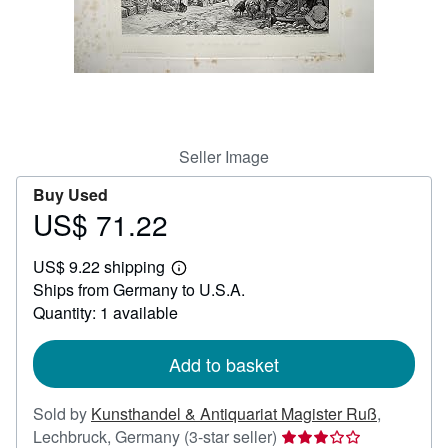
Help
CLOSE
Seller Image
Buy Used
US$ 71.22
Price
US$
US$ 9.22 shipping
71.22
Learn
Ships from Germany to U.S.A.
more
about
Quantity: 1 available
shipping
rates
Add to basket
Sold by
Kunsthandel & Antiquariat Magister Ruß
,
Seller
Lechbruck, Germany
(3-star seller)