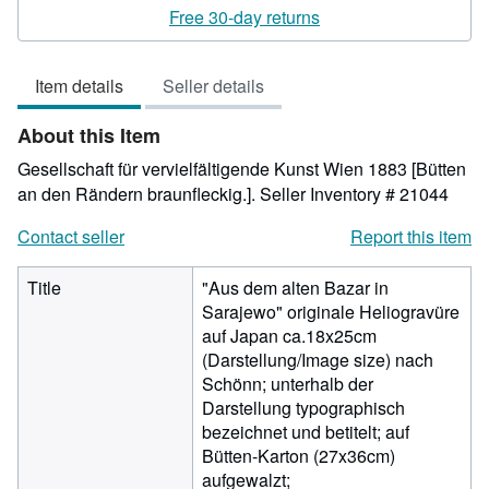
rating
Free 30-day returns
3
out
Item details
Seller details
of
5
About this Item
stars
Gesellschaft für vervielfältigende Kunst Wien 1883 [Bütten
an den Rändern braunfleckig.].
Seller Inventory # 21044
Contact seller
Report this item
Title
"Aus dem alten Bazar in
Sarajewo" originale Heliogravüre
auf Japan ca.18x25cm
(Darstellung/Image size) nach
Schönn; unterhalb der
Darstellung typographisch
bezeichnet und betitelt; auf
Bütten-Karton (27x36cm)
aufgewalzt;