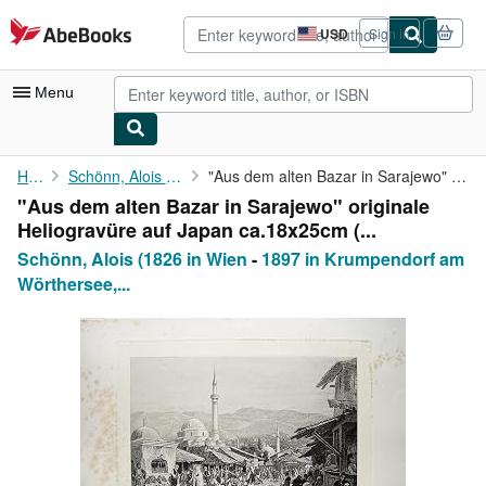
Skip to main content
AbeBooks.com
USD
Sign in
Site
shopping
preferences
Menu
My Account
Home
Schönn, Alois (1826 in Wien
"Aus dem alten Bazar in Sarajewo" originale Heliogravüre auf ...
"Aus dem alten Bazar in Sarajewo" originale
My Purchases
Heliogravüre auf Japan ca.18x25cm (...
Advanced Search
Schönn, Alois (1826 in Wien
-
1897 in Krumpendorf am
Wörthersee,...
Browse Collections
Rare Books
Art & Collectibles
Textbooks
Sellers
Start Selling