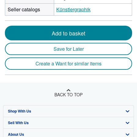
Seller catalogs
Künstlergraphik
Add to basket
Save for Later
Create a Want for similar items
BACK TO TOP
Shop With Us
Sell With Us
Advanced Search
About Us
Browse Collections
Start Selling