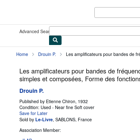
Skip to main content
AbeBooks.com
Advanced Search
Browse Collections
Rare Books
Art & Collect
Home
Drouin P.
Les amplificateurs pour bandes de fr
Les amplificateurs pour bandes de fréquen
simples et composées, Forme des fonctions 
Drouin P.
Published by
Etienne Chiron, 1932
Condition: Used - Near fine
Soft cover
Save for Later
Sold by
Le-Livre
,
SABLONS, France
Association Member: