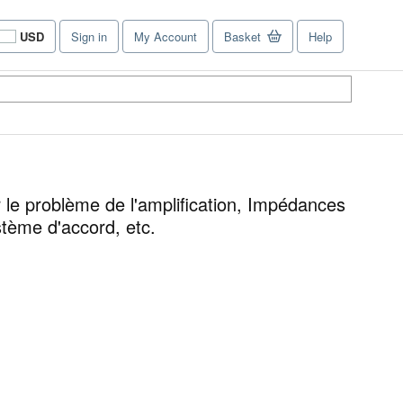
USD
Sign in
My Account
Basket
Help
Site
shopping
preferences
le problème de l'amplification, Impédances
stème d'accord, etc.