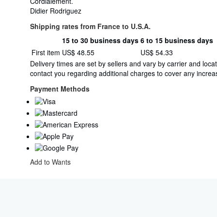
Cordialement.
Didier Rodriguez
Shipping rates from France to U.S.A.
15 to 30 business days
6 to 15 business days
Order
Shipping
First item
US$ 48.55
US$ 54.33
quantity
rates
Delivery times are set by sellers and vary by carrier and lo
from
contact you regarding additional charges to cover any increas
France
to
Payment Methods
U.S.A.
Add to Wants