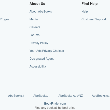
About Us
Find Help
About AbeBooks
Help
e Program
Media
Customer Support
Careers
Forums
Privacy Policy
Your Ads Privacy Choices
Designated Agent
Accessibility
AbeBooks.fr
AbeBooks.it
AbeBooks Aus/NZ
AbeBooks.ca
BookFinder.com
Find any book at the best price