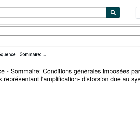
ibles
Textbooks
Sellers
Start Selling
équence - Sommaire: ...
ce - Sommaire: Conditions générales imposées par 
représentant l'amplification- distorsion due au sy