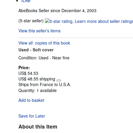
ILAB
AbeBooks Seller since December 4, 2003
Seller
(5-star seller)
rating
View this seller's items
5
out
View all
copies of this book
of
Used -
Soft cover
5
stars
Condition: Used - Near fine
Price:
US$ 54.53
US$ 48.55 shipping
Learn
Ships from France to U.S.A.
more
Quantity:
1 available
about
shipping
Add to basket
rates
Save for Later
About this Item