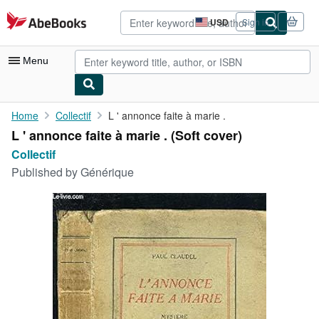
Skip to main content
AbeBooks.com
USD
Sign in
Site
shopping
preferences
Menu
My Account
Home
Collectif
L ' annonce faite à marie .
L ' annonce faite à marie . (Soft cover)
My Purchases
Collectif
Advanced Search
Published by
Générique
Browse Collections
Rare Books
Art & Collectibles
Textbooks
Sellers
Start Selling