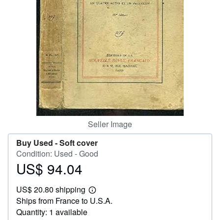
Help
CLOSE
Seller Image
Buy Used -
Soft cover
Condition: Used - Good
US$ 94.04
Price
US$
US$ 20.80 shipping
94.04
Learn
Ships from France to U.S.A.
more
about
Quantity: 1 available
shipping