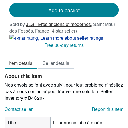
rates
Add to basket
Sold by
JLG_livres anciens et modernes
,
Saint Maur
Seller
des Fossés, France
(4-star seller)
rating
4
Free 30-day returns
out
of
Item details
Seller details
5
stars
About this Item
Nos envois se font avec suivi, pour tout problème n'hésitez
pas à nous contacter pour trouver une solution.
Seller
Inventory # B4C207
Contact seller
Report this item
Title
L ' annonce faite à marie .