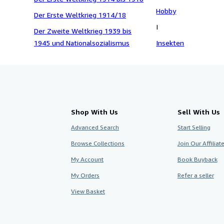
Hobby
Der Erste Weltkrieg 1914/18
I
Der Zweite Weltkrieg 1939 bis
1945 und Nationalsozialismus
Insekten
Shop With Us
Sell With Us
Advanced Search
Start Selling
Browse Collections
Join Our Affilia
My Account
Book Buyback
My Orders
Refer a seller
View Basket