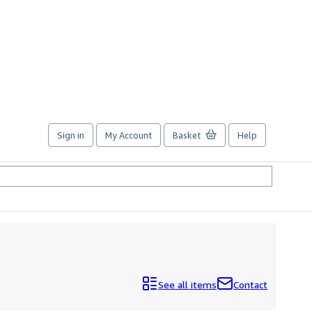
Sign in
My Account
Basket
Help
See all items
Contact