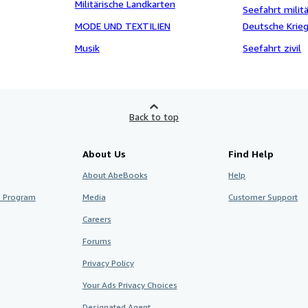
Militärische Landkarten
Seefahrt militä
MODE UND TEXTILIEN
Deutsche Krie
Musik
Seefahrt zivil
Back to top
About Us
Find Help
About AbeBooks
Help
te Program
Media
Customer Support
Careers
Forums
Privacy Policy
Your Ads Privacy Choices
Designated Agent