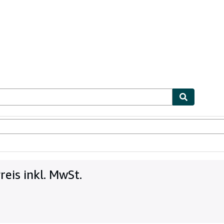
bles
Textbooks
Sellers
Start Selling
reis inkl. MwSt.