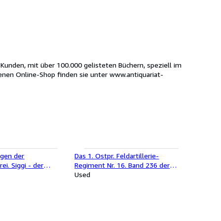
rte Kunden, mit über 100.000 gelisteten Büchern, speziell im
genen Online-Shop finden sie unter www.antiquariat-
gen der
Das 1. Ostpr. Feldartillerie-
ei. Siggi - der
Regiment Nr. 16. Band 236 der
Reihe "Erinnerungsblätter
Used
deutscher Regimenter".