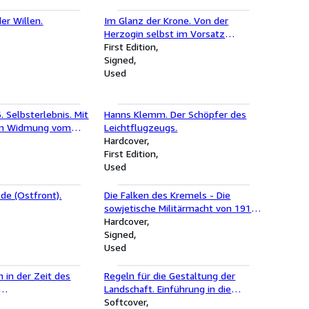
er Willen.
Im Glanz der Krone. Von der
Herzogin selbst im Vorsatz
handschriftlich signiert !
First Edition
Signed
Used
. Selbsterlebnis. Mit
Hanns Klemm. Der Schöpfer des
ten Widmung vom
Leichtflugzeugs.
uf dem Vorsatz ! von
Hardcover
First Edition
Used
de (Ostfront).
Die Falken des Kremels - Die
sowjetische Militärmacht von 1917
bis heute - mit Handschriftlicher
Hardcover
AUTORENWIDMUNG im Vorsatz!!!
Signed
Used
 in der Zeit des
Regeln für die Gestaltung der
Landschaft. Einführung in die
eschichte des
Allgemeine Anordnung Nr
Softcover