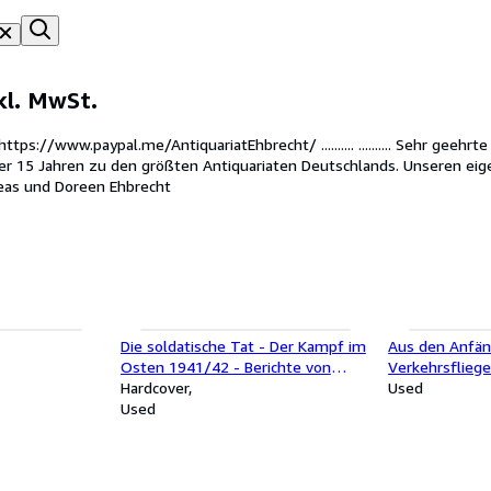
kl. MwSt.
tps://www.paypal.me/AntiquariatEhbrecht/ .......... .......... Sehr geeh
über 15 Jahren zu den größten Antiquariaten Deutschlands. Unseren ei
eas und Doreen Ehbrecht
Die soldatische Tat - Der Kampf im
Aus den Anfän
Osten 1941/42 - Berichte von
Verkehrsflieger
Mitkämpfern des Heeres. Schöne
Hardcover
Flieger.
Used
Verleihungsurkunde im Vorsatz!
Used