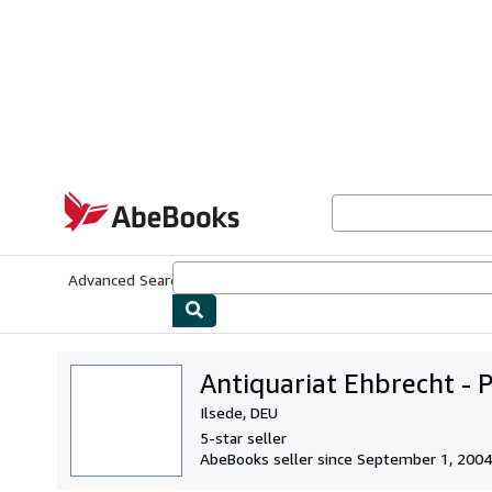
Skip to main content
AbeBooks.com
Advanced Search
Browse Collections
Rare Books
Art & Collecti
Antiquariat Ehbrecht - P
Ilsede, DEU
5-star seller
AbeBooks seller since September 1, 2004