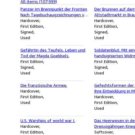
All items (107,999)
Panzer im Brennpunkt der Fronten
Der Brunnen auf de
Nach Tagebuchaugzeichnungen von
Altstadtmarkt in Bra
E. Streng und H. Trautmann. Von
Hardcover
Gezeichnet und in Ho
Hardcover
Will Fey (Ritterkreuzträger der
First Edition
von Bollmann - von 
First Edition
Waffen-SS 29 April 1945) selbst im
Signed
handsigniert !
Signed
Vorsatz handschriftlich signiert !!
Used
Used
Gefährtin des Teufels. Leben und
Soldatenblut. Mit ein
Tod der Magda Goebbels.
handsignierten Wid
First Edition
Wöhrle auf Vorsatz.
First Edition
Signed
Signed
Used
Used
Die französische Armee.
Gefechtsformen der 
Hardcover
ihre Entwicklung in M
First Edition
Ein Beitrag zur Heer
Hardcover
Used
Sonderdruck der Zeits
First Edition
Zinnfigur.
Used
U.S. Warships of world war I.
Das Heerwesen in der
Hardcover
Dreissigjährigen Krieg
First Edition
Söldnertum.
Softcover