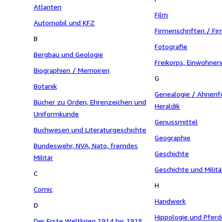
Atlanten
Film
Automobil und KFZ
Firmenschriften / Fi
B
Fotografie
Bergbau und Geologie
Freikorps, Einwohne
Biographien / Memoiren
G
Botanik
Genealogie / Ahnenf
Bücher zu Orden, Ehrenzeichen und
Heraldik
Uniformkunde
Genussmittel
Buchwesen und Literaturgeschichte
Geographie
Bundeswehr, NVA, Nato, fremdes
Geschichte
Militär
Geschichte und Militä
C
H
Comic
Handwerk
D
Hippologie und Pferd
Der Erste Weltkrieg 1914 bis 1918