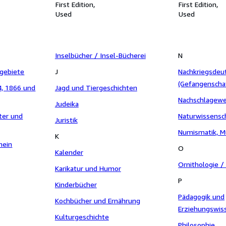
hte des
deutschen Heerwesens 5. Band
First Edition
deutschen Hee
First Edition
 1. Teil.
(Schlussband).
Used
Used
Inselbücher / Insel-Bücherei
N
gebiete
J
Nachkriegsdeu
(Gefangenscha
4, 1866 und
Jagd und Tiergeschichten
Kriegsverbrech
Nachschlagew
Judeika
und DDR
ter und
Naturwissensc
Juristik
Numismatik, M
K
mein
O
Kalender
Ornithologie 
Karikatur und Humor
P
Kinderbücher
Pädagogik und
Kochbücher und Ernährung
Erziehungswis
Kulturgeschichte
Philosophie