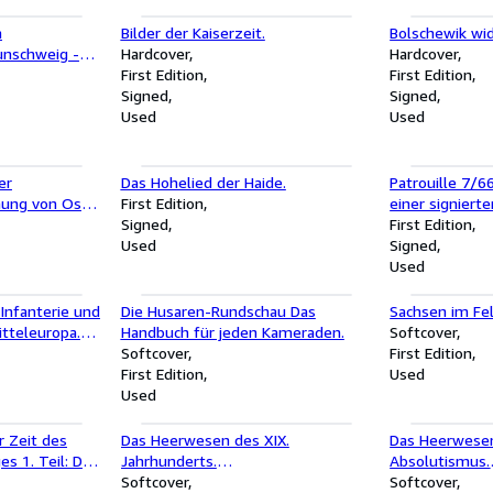
m
Bilder der Kaiserzeit.
Bolschewik wid
unschweig -
Hardcover
Hardcover
lz geschnitten
First Edition
First Edition
Bollmann
Signed
Signed
Used
Used
er
Das Hohelied der Haide.
Patrouille 7/66
mung von Oskar
First Edition
einer signier
Signed
Autor selbst a
First Edition
Used
1937.
Signed
Used
Infanterie und
Die Husaren-Rundschau Das
Sachsen im Fel
itteleuropa.
Handbuch für jeden Kameraden.
Softcover
eskunde,
Softcover
First Edition
chrift Die
First Edition
Used
Used
 Zeit des
Das Heerwesen des XIX.
Das Heerwesen
es 1. Teil: Das
Jahrhunderts.
Absolutismus.
Entwicklungsgeschichte des
Softcover
Entwicklungsg
Softcover