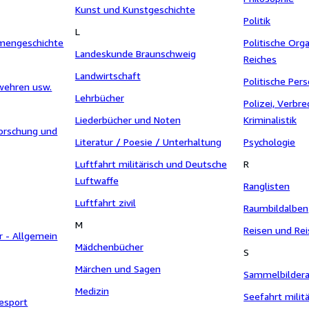
Kunst und Kunstgeschichte
Politik
L
rmengeschichte
Politische Orga
Landeskunde Braunschweig
Reiches
Landwirtschaft
Politische Pers
rwehren usw.
Lehrbücher
Polizei, Verbr
Liederbücher und Noten
Kriminalistik
orschung und
Literatur / Poesie / Unterhaltung
Psychologie
Luftfahrt militärisch und Deutsche
R
Luftwaffe
Ranglisten
Luftfahrt zivil
Raumbildalben
M
Reisen und Rei
r - Allgemein
Mädchenbücher
S
Märchen und Sagen
Sammelbildera
Medizin
Seefahrt milit
esport