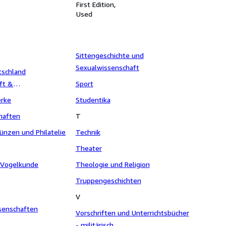
rwesens 4. Band.
20/VI/42 des Reichsführers SS,
First Edition
Reichskommissars für die
Used
Festigung deutschen Volkstums,
über der Gestaltung der Landschaft
in den eingegliederten
Ostgebieten. Planung und Aufbau.
Sittengeschichte und
Sexualwissenschaft
tschland
ft &
Sport
erprozesse ) BRD
erke
Studentika
haften
T
ünzen und Philatelie
Technik
Theater
/ Vogelkunde
Theologie und Religion
Truppengeschichten
V
senschaften
Vorschriften und Unterrichtsbücher
- militärisch