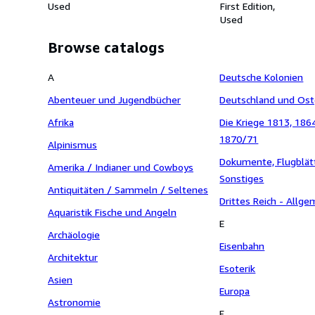
Used
Entwicklungsgeschic
First Edition
deutschen Heerwesens
Used
Browse catalogs
A
Deutsche Kolonien
Abenteuer und Jugendbücher
Deutschland und Ost
Afrika
Die Kriege 1813, 186
1870/71
Alpinismus
Dokumente, Flugblät
Amerika / Indianer und Cowboys
Sonstiges
Antiquitäten / Sammeln / Seltenes
Drittes Reich - Allge
Aquaristik Fische und Angeln
E
Archäologie
Eisenbahn
Architektur
Esoterik
Asien
Europa
Astronomie
F