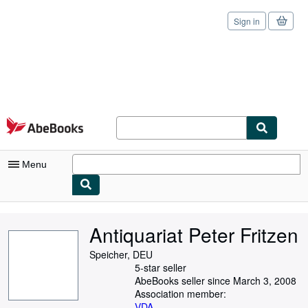
Sign in
Skip to main content
AbeBooks.com
Menu
My Account
Antiquariat Peter Fritzen
My Purchases
Speicher, DEU
Sign Off
5-star seller
AbeBooks seller since March 3, 2008
Advanced Search
Association member:
VDA
,