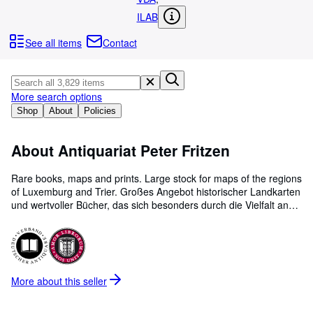
Browse Collections
ILAB
Rare Books
See all items
Contact
Art & Collectibles
Textbooks
More search options
Sellers
Shop
About
Policies
Start Selling
About Antiquariat Peter Fritzen
Help
CLOSE
Rare books, maps and prints. Large stock for maps of the regions
of Luxemburg and Trier. Großes Angebot historischer Landkarten
und wertvoller Bücher, das sich besonders durch die Vielfalt an
Graphiken aus Luxemburg und Trier auszeichnet. Ein weiterer
Schwerpunkt sind seltene und wertvolle Bücher des 15. bis 18.
Jahrhunderts. Gerne beraten wir Sie beim Aufbau und der Pflege
Ihrer Sammlung. Bei der Auswahl kleinerer oder repräsentativer
Geschenke stehen wir Ihnen gerne hilfreich zur Seite. Am Ankauf
More about this
seller
von Bibliotheken und wertvollen Einzelstücken sind wir jederzeit
interessiert. Mir schwätzen och Lëtzebuergesch: An eisem
Antiquariat bidde mir Iech eng breet Palette vun historische