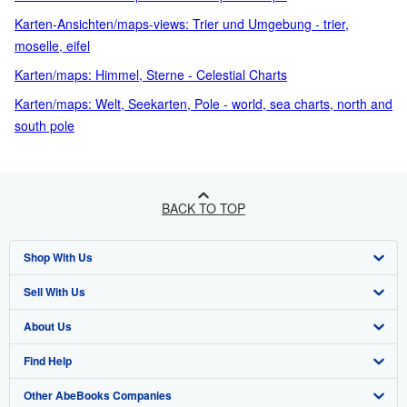
Karten-Ansichten/maps-views: Trier und Umgebung - trier,
moselle, eifel
Karten/maps: Himmel, Sterne - Celestial Charts
Karten/maps: Welt, Seekarten, Pole - world, sea charts, north and
south pole
BACK TO TOP
Shop With Us
Sell With Us
Advanced Search
About Us
Browse Collections
Start Selling
Find Help
My Account
Join Our Affiliate Program
About AbeBooks
Other AbeBooks Companies
My Orders
Book Buyback
Media
Help