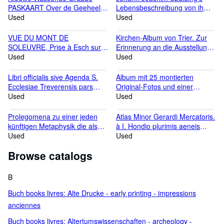
verborum significatione et
PASKAART Over de Geeheele
Lebensbeschreibung von ihm
regulis iuris ad seriem
OOST-ZEE . Nieuwelijks Op
Used
selbst aufgesetzt und hrsg. mit
Used
materiarum ordine alphabetico
gestelt door Nicolaas de Vries
einem Zusatze von dessen
congesti. Cum duplici indice.
.T'AMSTERDAM Bij IOHANNES
Sohne Georg Ludewig
VUE DU MONT DE
Kirchen-Album von Trier. Zur
Van KEULEN Boek- zeekaart
Spalding.
SOLEUVRE, Prise à Esch sur
Erinnerung an die Ausstellung
verkooper en Graad-boog
l'Alzette.
Used
des hl. Rockes 1891
Used
Maaker Aande Oost-zijde van
de Nieuw brugh Inde
Libri officialis sive Agenda S.
Album mit 25 montierten
Gekroonde Lootsman Met
Ecclesiae Treverensis pars
Original-Fotos und einer
Previlegie voor 15 Iaaren.
prior, de legitima, catholica, ac
Used
montierten Fotolithographie.
Used
solenni sacramentorum
administratione, cum brevi &
Prolegomena zu einer jeden
Atlas Minor Gerardi Mercatoris.
perspicua cuiusque
künftigen Metaphysik die als
à I. Hondio plurimis aeneis
explicatione, pastoribus
Wissenschaft wird auftreten
Used
tabulis auctus atque illustratus.
Used
imprimis non solum utili, sed &
können.
necessaria. Quibus adiuncta
Browse catalogs
sunt & alia, ut Index sequens
demonstrabit.
B
Buch books livres: Alte Drucke - early printing - impressions
anciennes
Buch books livres: Altertumswissenschaften - archeology -