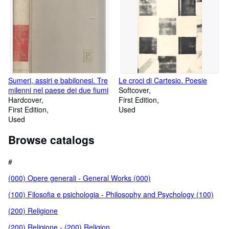
Sumeri, assiri e babilonesi. Tre
Le croci di Cartesio. Poesie
milenni nel paese dei due fiumi
Softcover
Hardcover
First Edition
First Edition
Used
Used
Browse catalogs
#
(000) Opere generali - General Works (000)
(100) Filosofia e psichologia - Philosophy and Psychology (100)
(200) Religione
(200) Religione - (200) Religion