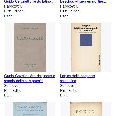
Guido Ceronetti. Testo latino a
Beschouwingen en notities
fronte
Hardcover
n.a.v. zijn Leven der dees-
Hardcover
First Edition
tijtsche doorluchtighe
First Edition
Used
Italiaensche Schilders
Used
Guido Gezelle. Vita del poeta e
Logica della scoperta
saggio delle sue poesie
scientifica
Softcover
Softcover
First Edition
First Edition
Used
Used