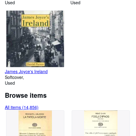
latini di uso quotidiano in ordine
Used
Used
per materie con le fonti
indicate, schiarimenti e la
traduzione italiana
James Joyce's Ireland
Softcover
Used
Browse items
All items (14,856)