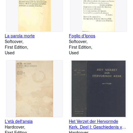
La parola morte
Foglio d'Ipnos
Softcover
Softcover
First Edition
First Edition
Used
Used
L'età dell'ansia
Het Verzet der Hervormde
Hardcover
Kerk. Deel I: Geschiedenis van
First Edition
het Kerkelijk Verzet. Deel II:
Hardcover