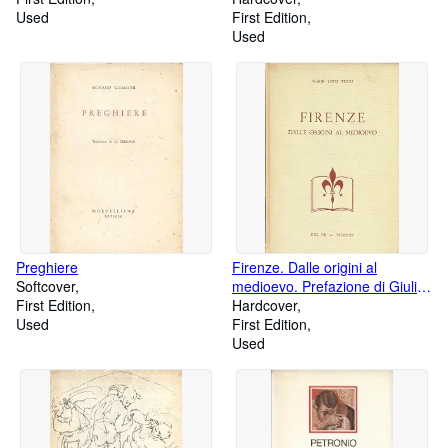
Used
Documenten van het Kerkelijk
First Edition
Verzet
Used
Preghiere
Firenze. Dalle origini al
Softcover
medioevo. Prefazione di Giulio
First Edition
Giannelli
Hardcover
Used
First Edition
Used