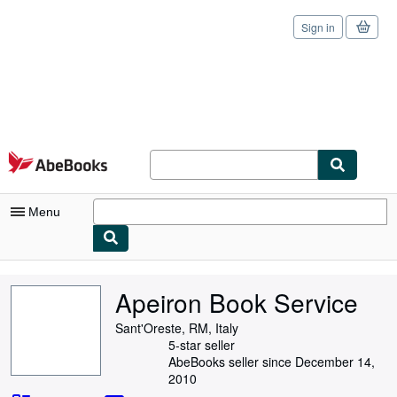
Sign in
Skip to main content
AbeBooks.com
Menu
My Account
Apeiron Book Service
My Purchases
Sant'Oreste, RM, Italy
Sign Off
5-star seller
AbeBooks seller since December 14,
Advanced Search
2010