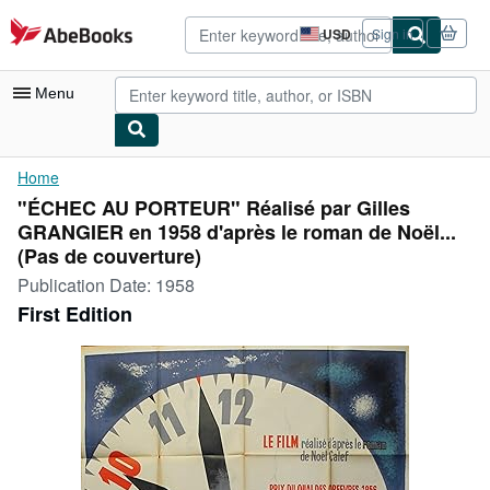
Skip to main content
AbeBooks.com
USD
Sign in
Site
shopping
preferences
Menu
My Account
Home
"ÉCHEC AU PORTEUR" Réalisé par Gilles
My Purchases
GRANGIER en 1958 d'après le roman de Noël...
Advanced Search
(Pas de couverture)
Publication Date:
1958
Browse Collections
First Edition
Rare Books
Art & Collectibles
Textbooks
Sellers
Start Selling