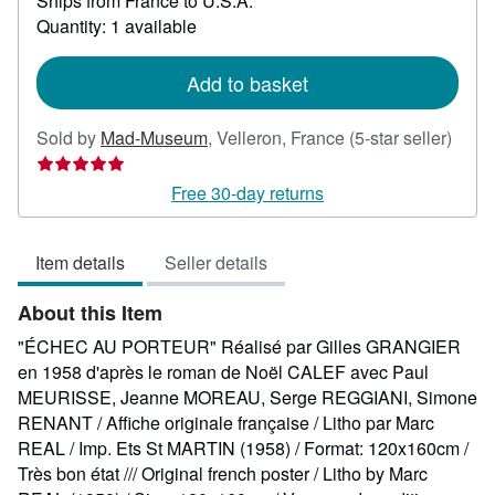
Ships from France to U.S.A.
more
about
Quantity: 1 available
shipping
rates
Add to basket
Selle
Sold by
Mad-Museum
,
Velleron, France
(5-star seller)
rating
5
Free 30-day returns
out
of
Item details
Seller details
5
stars
About this Item
"ÉCHEC AU PORTEUR" Réalisé par Gilles GRANGIER
en 1958 d'après le roman de Noël CALEF avec Paul
MEURISSE, Jeanne MOREAU, Serge REGGIANI, Simone
RENANT / Affiche originale française / Litho par Marc
REAL / Imp. Ets St MARTIN (1958) / Format: 120x160cm /
Très bon état /// Original french poster / Litho by Marc