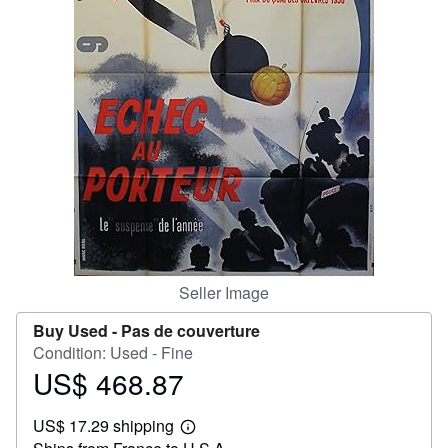
Help
CLOSE
Seller Image
Buy Used -
Pas de couverture
Condition: Used - Fine
US$ 468.87
Price
US$
US$ 17.29 shipping
468.87
Learn