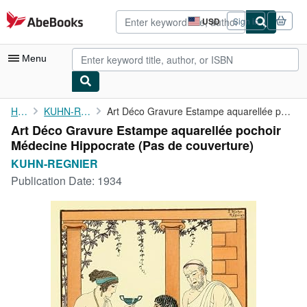
Skip to main content
AbeBooks.com
USD
Sign in
Site
shopping
preferences
Menu
My Account
Home
KUHN-REGNIER
Art Déco Gravure Estampe aquarellée pochoir Médecine Hippocrate
Art Déco Gravure Estampe aquarellée pochoir
My Purchases
Médecine Hippocrate (Pas de couverture)
Advanced Search
KUHN-REGNIER
Publication Date:
1934
Browse Collections
Rare Books
Art & Collectibles
Textbooks
Sellers
Start Selling