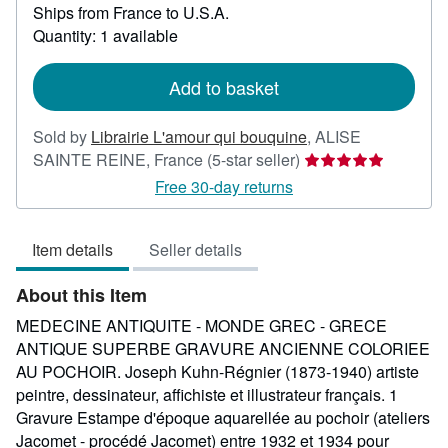
Ships from France to U.S.A.
more
about
Quantity: 1 available
shipping
rates
Add to basket
Sold by
Librairie L'amour qui bouquine
,
ALISE
Seller
SAINTE REINE, France
(5-star seller)
rating
Free 30-day returns
5
out
Item details
Seller details
of
5
About this Item
stars
MEDECINE ANTIQUITE - MONDE GREC - GRECE
ANTIQUE SUPERBE GRAVURE ANCIENNE COLORIEE
AU POCHOIR. Joseph Kuhn-Régnier (1873-1940) artiste
peintre, dessinateur, affichiste et illustrateur français. 1
Gravure Estampe d'époque aquarellée au pochoir (ateliers
Jacomet - procédé Jacomet) entre 1932 et 1934 pour