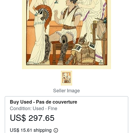
Help
CLOSE
Seller Image
Buy Used -
Pas de couverture
Condition: Used - Fine
US$ 297.65
Price
US$
US$ 15.61 shipping
297.65
Learn