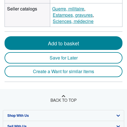
Seller catalogs
Guerre, militaire
Estampes, gravures
Sciences, médecine
Add to basket
Save for Later
Create a Want for similar items
BACK TO TOP
Shop With Us
Sell With Us
Advanced Search