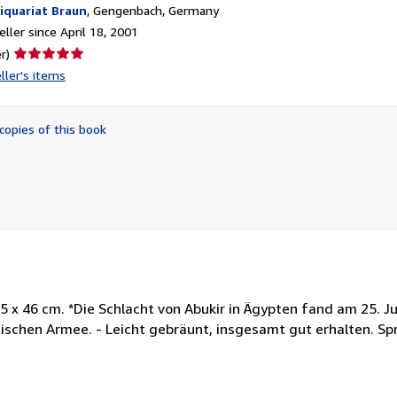
iquariat Braun
,
Gengenbach, Germany
ller since April 18, 2001
Seller
r)
rating
ller's items
5
out
of
copies of this book
5
stars
0,5 x 46 cm. *Die Schlacht von Abukir in Ägypten fand am 25. J
schen Armee. - Leicht gebräunt, insgesamt gut erhalten. Sp