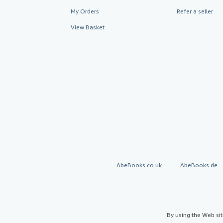
My Orders
Refer a seller
View Basket
AbeBooks.co.uk
AbeBooks.de
By using the Web si