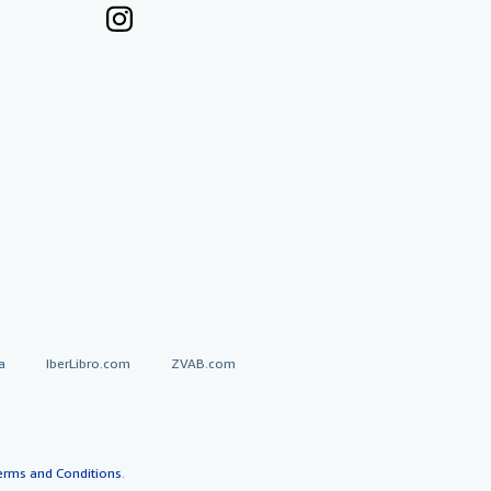
a
IberLibro.com
ZVAB.com
erms and Conditions
.