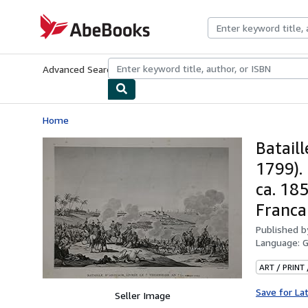
Skip to main content
AbeBooks.com
Advanced Search
Browse Collections
Rare Books
Art & Collecti
Home
Bataill
1799).
ca. 18
Francai
Published 
Language:
ART / PRINT
Save for La
Seller Image