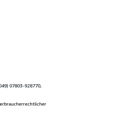
0049) 07803-928770,
verbraucherrechtlicher