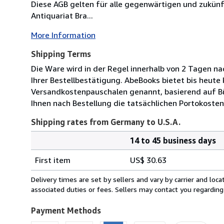
Diese AGB gelten für alle gegenwärtigen und zukü
Antiquariat Bra...
More Information
Shipping Terms
Die Ware wird in der Regel innerhalb von 2 Tagen na
Ihrer Bestellbestätigung. AbeBooks bietet bis heute
Versandkostenpauschalen genannt, basierend auf B
Ihnen nach Bestellung die tatsächlichen Portokosten
Shipping rates from Germany to U.S.A.
14 to 45 business days
Order
Shipping
quantity
First item
US$ 30.63
rates
from
Delivery times are set by sellers and vary by carrier and lo
Germany
associated duties or fees. Sellers may contact you regarding
to
U.S.A.
Payment Methods