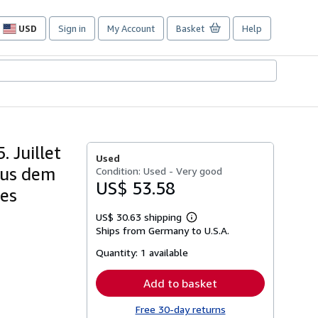
USD
Sign in
My Account
Basket
Help
Site
shopping
preferences
. Juillet
Used
Aus dem
Condition: Used - Very good
US$ 53.58
des
US$ 30.63 shipping
Learn
Ships from Germany to U.S.A.
more
about
Quantity:
1 available
shipping
rates
Add to basket
Free 30-day returns