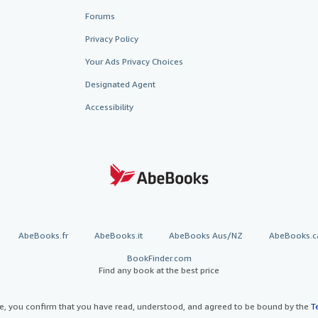
Forums
Privacy Policy
Your Ads Privacy Choices
Designated Agent
Accessibility
AbeBooks.fr
AbeBooks.it
AbeBooks Aus/NZ
AbeBooks.c
BookFinder.com
Find any book at the best price
te, you confirm that you have read, understood, and agreed to be bound by the
T