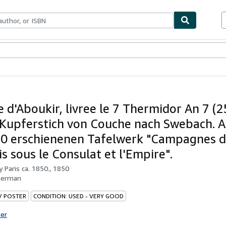
bles
Textbooks
Sellers
Start Selling
e d'Aboukir, livree le 7 Thermidor An 7 (25
 Kupferstich von Couche nach Swebach. 
50 erschienenen Tafelwerk "Campagnes 
s sous le Consulat et l'Empire".
by
Paris ca. 1850., 1850
German
 / POSTER
CONDITION: USED - VERY GOOD
ter