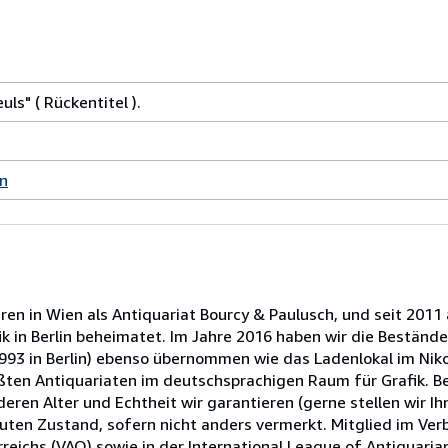
euls" ( Rückentitel ).
in
ren in Wien als Antiquariat Bourcy & Paulusch, und seit 2011 
ik in Berlin beheimatet. Im Jahre 2016 haben wir die Bestän
993 in Berlin) ebenso übernommen wie das Ladenlokal im Nikol
ßten Antiquariaten im deutschsprachigen Raum für Grafik. Be
eren Alter und Echtheit wir garantieren (gerne stellen wir Ih
guten Zustand, sofern nicht anders vermerkt. Mitglied im Ve
eichs (VAO) sowie in der International League of Antiquarian 