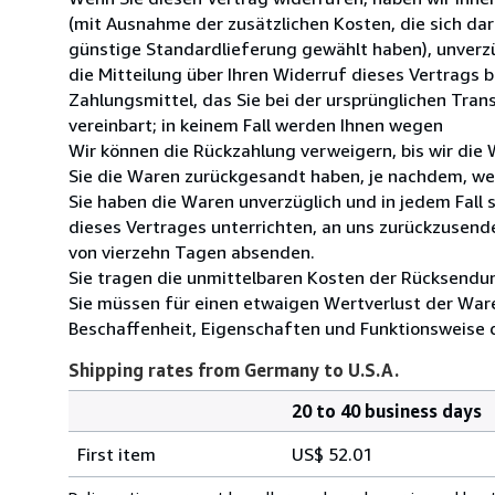
(mit Ausnahme der zusätzlichen Kosten, die sich dar
günstige Standardlieferung gewählt haben), unverz
die Mitteilung über Ihren Widerruf dieses Vertrags 
Zahlungsmittel, das Sie bei der ursprünglichen Tran
vereinbart; in keinem Fall werden Ihnen wegen
Wir können die Rückzahlung verweigern, bis wir die
Sie die Waren zurückgesandt haben, je nachdem, wel
Sie haben die Waren unverzüglich und in jedem Fall
dieses Vertrages unterrichten, an uns zurückzusende
von vierzehn Tagen absenden.
Sie tragen die unmittelbaren Kosten der Rücksendu
Sie müssen für einen etwaigen Wertverlust der War
Beschaffenheit, Eigenschaften und Funktionsweise 
Shipping rates from Germany to U.S.A.
20 to 40 business days
Order
Shipping
quantity
First item
US$ 52.01
rates
from