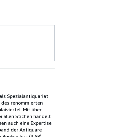
als Spezialantiquariat
de des renommierten
aiviertel. Mit über
i allen Stichen handelt
nen auch eine Expertise
rband der Antiquare
Booksellers (ILAB).