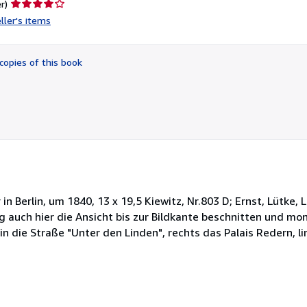
Seller
r)
rating
ller's items
4
out
of
copies of this book
5
stars
n Berlin, um 1840, 13 x 19,5 Kiewitz, Nr.803 D; Ernst, Lütke, L.E
fig auch hier die Ansicht bis zur Bildkante beschnitten und mon
 in die Straße "Unter den Linden", rechts das Palais Redern, li