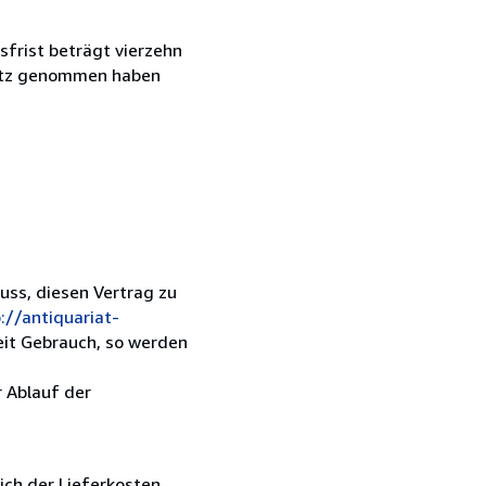
frist beträgt vierzehn
esitz genommen haben
luss, diesen Vertrag zu
://antiquariat-
keit Gebrauch, so werden
r Ablauf der
lich der Lieferkosten