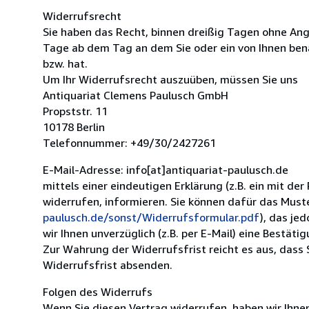
Widerrufsrecht
Sie haben das Recht, binnen dreißig Tagen ohne Ang
Tage ab dem Tag an dem Sie oder ein von Ihnen bena
bzw. hat.
Um Ihr Widerrufsrecht auszuüben, müssen Sie uns
Antiquariat Clemens Paulusch GmbH
Propststr. 11
10178 Berlin
Telefonnummer: +49/30/2427261
E-Mail-Adresse: info[at]antiquariat-paulusch.de
mittels einer eindeutigen Erklärung (z.B. ein mit der
widerrufen, informieren. Sie können dafür das Mus
paulusch.de/sonst/Widerrufsformular.pdf
), das je
wir Ihnen unverzüglich (z.B. per E-Mail) eine Bestät
Zur Wahrung der Widerrufsfrist reicht es aus, dass 
Widerrufsfrist absenden.
Folgen des Widerrufs
Wenn Sie diesen Vertrag widerrufen, haben wir Ihnen 