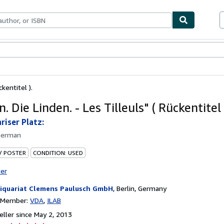
bles
Textbooks
Sellers
Start Selling
ckentitel ).
in. Die Linden. - Les Tilleuls" ( Rückentitel 
riser Platz:
German
 / POSTER
CONDITION: USED
ter
iquariat Clemens Paulusch GmbH
,
Berlin, Germany
n Member:
VDA
ILAB
ller since May 2, 2013