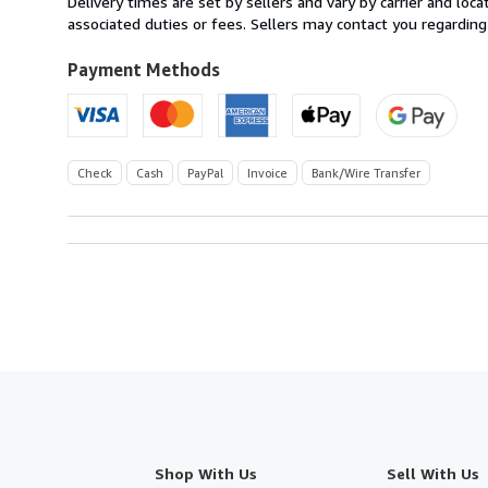
Delivery times are set by sellers and vary by carrier and lo
Germany
associated duties or fees. Sellers may contact you regarding
to
U.S.A.
Payment Methods
Check
Cash
PayPal
Invoice
Bank/Wire Transfer
Shop With Us
Sell With Us