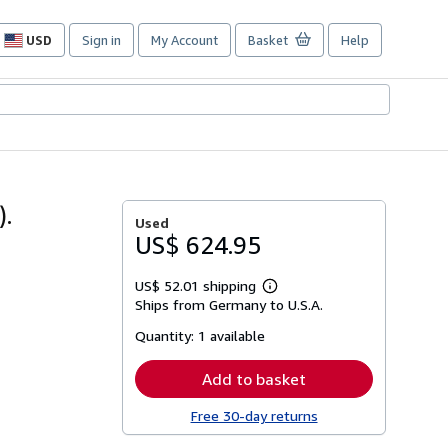
USD
Sign in
My Account
Basket
Help
Site
shopping
preferences
).
Used
US$ 624.95
US$ 52.01 shipping
Learn
Ships from Germany to U.S.A.
more
about
Quantity:
1 available
shipping
rates
Add to basket
Free 30-day returns