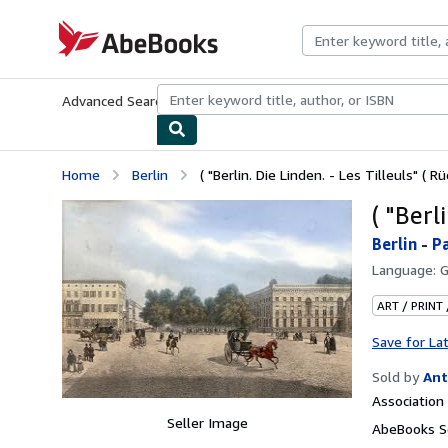
Skip to main content
AbeBooks.com
Advanced Search
Browse Collections
Rare Books
Art & Collecti
Home
Berlin
( "Berlin. Die Linden. - Les Tilleuls" ( Rü
( "Berl
Berlin
-
Pa
Language:
ART / PRINT
Save for La
Sold by
Ant
Associatio
Seller Image
AbeBooks Se