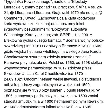
"Tygodnika Powszechnego", nadto dla "Biesiady
Literackiej", znany z ponad 160 prac; zob. SAP t. 4 ss. 20-
21; @ Literature / Literatura: Grajewski 1972 nie notuje; @
Comments / Uwagi: Zachowana cala karta (podwojna
karta wydawniczo zlozona) oraz obszerny tekst
sygnowany pseudonimem: "Borzywoj" autorstwa
Wincentego Korotynskiego; zob. SPPP t. 1 s. 290. //
Efektowna rycina duzego formatu. // Scena z wojny polsko-
szwedzkiej (1600-1611) z bitwy o Parnawe z 1/2.03.1609,
gdzie wojska hetmana wielkiego litewskiego Jana Karola
Chodkiewicza szturmem zdobyly miasto i zamek. //
Parnawa przynalezala do Polski od 1560, od 1598 stolica
wojewodztwa parnawskiego, w 1617 zdobyta przez
Szwedow. // - Jan Karol Chodkiewicz (ca 1570 -
24.09.1621 Chocim) hetman wielki litewski. Po studiach i
odbyciu podrozy zagranicznych w wojsku od 1590,
odznaczyl sie w 1596 przy tlumieniu buntu Nalewajki. W
1596 mianowany podczaszym litewskim, w 1599 zostal
starosta zmudzkim, a w 1600 hetmanem polnym litewskim,
w 1603 administratorem Inflant (do 1621), a w 1605