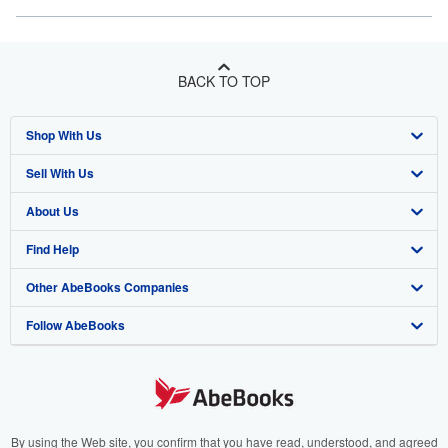
BACK TO TOP
Shop With Us
Sell With Us
Advanced Search
About Us
Browse Collections
Start Selling
Find Help
My Account
Join Our Affiliate Program
About AbeBooks
Other AbeBooks Companies
My Orders
Book Buyback
Media
Help
Follow AbeBooks
View Basket
Refer a seller
Careers
Customer Support
AbeBooks.co.uk
Forums
AbeBooks.de
Privacy Policy
AbeBooks.fr
Your Ads Privacy Choices
AbeBooks.it
By using the Web site, you confirm that you have read, understood, and agreed