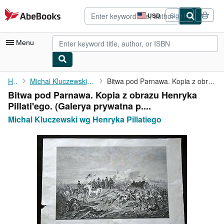
Skip to main content
AbeBooks.com
USD
Sign in
Site
shopping
preferences
Menu
My Account
Home
Michal Kluczewski wg Henryka Pillatiego
Bitwa pod Parnawa. Kopia z obrazu Henryka Pillati'ego. (Galerya ...
Bitwa pod Parnawa. Kopia z obrazu Henryka
My Purchases
Pillati'ego. (Galerya prywatna p....
Advanced Search
Michal Kluczewski wg Henryka Pillatiego
Browse Collections
Rare Books
Art & Collectibles
Textbooks
Sellers
Start Selling