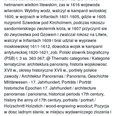
hetmanem wielkim litewskim, zas w 1616 wojewoda
wilenskim. Wybitny wodz, walczyl w kampanii woloskiej
1600, w wojnach w Inflantach 1601-1605, gdzie w 1605
rozgromil Szwedow pod Kircholmem, podczas rokoszu
sandomierskiego zwolennik krola, w 1607 przyczynil sie
do zwyciestwa pod Gzowem i zwalczal rokosz na Litwie,
walczyl w Inflantach 1609 i bral udzial w wyprawie
moskiewskiej 1611-1612, dowodca wojsk w kampanii
antytureckiej 1620-1621; zob. Polski slownik biograficzny
(PSB) t. 3 ss. 363-367; @ Thematic categories / Kategorie
tematyczne: architektura panoramy, historia wojskowosc
XVII w., okresy historyczne XVII w., portrety polskie
zawody / Architektur Panoramas / Panorama, Geschichte
Militärwesen - 17. Jahrhundert, Porträts / Porträt
historische Epochen 17. Jahrhundert / architecture
panoramas / panorama, historical periods 17th century,
history the army of 17th century, portraits / portrait /
Holzschnitt Holzstich / wood-engraving woodcut; Pozycja
w dosc ladnym stanie, w miejscu wydawniczego zlozenia i