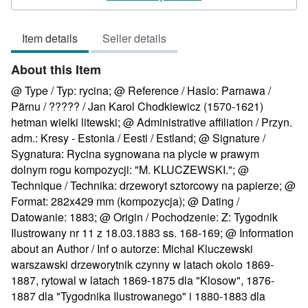
5
out
Item details
Seller details
of
5
About this Item
stars
@ Type / Typ: rycina; @ Reference / Haslo: Parnawa /
Pärnu / ????? / Jan Karol Chodkiewicz (1570-1621)
hetman wielki litewski; @ Administrative affiliation / Przyn.
adm.: Kresy - Estonia / Eesti / Estland; @ Signature /
Sygnatura: Rycina sygnowana na plycie w prawym
dolnym rogu kompozycji: "M. KLUCZEWSKI."; @
Technique / Technika: drzeworyt sztorcowy na papierze; @
Format: 282x429 mm (kompozycja); @ Dating /
Datowanie: 1883; @ Origin / Pochodzenie: Z: Tygodnik
Ilustrowany nr 11 z 18.03.1883 ss. 168-169; @ Information
about an Author / Inf o autorze: Michal Kluczewski
warszawski drzeworytnik czynny w latach okolo 1869-
1887, rytowal w latach 1869-1875 dla "Klosow", 1876-
1887 dla "Tygodnika Ilustrowanego" i 1880-1883 dla