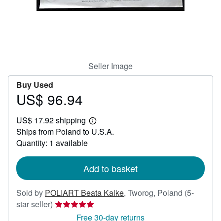
Help
CLOSE
Seller Image
Buy Used
US$ 96.94
Price
US$
US$ 17.92 shipping
96.94
Learn
Ships from Poland to U.S.A.
more
about
Quantity: 1 available
shipping
rates
Add to basket
Sold by
POLIART Beata Kalke
,
Tworog, Poland
(5-
Seller
star seller)
rating
Free 30-day returns