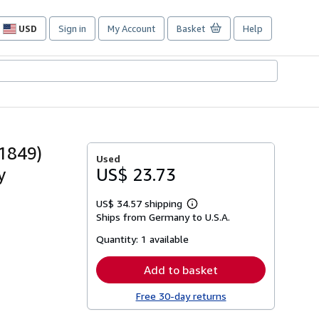
USD
Sign in
My Account
Basket
Help
Site
shopping
preferences
-1849)
Used
y
US$ 23.73
US$ 34.57 shipping
Learn
Ships from Germany to U.S.A.
more
about
Quantity:
1 available
shipping
rates
Add to basket
Free 30-day returns