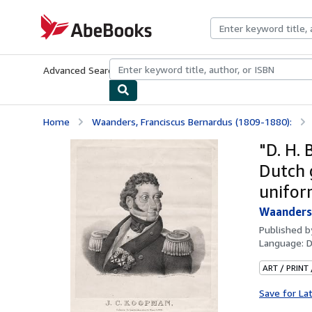
Skip to main content
AbeBooks.com
Advanced Search
Browse Collections
Rare Books
Art & Collecti
Home
Waanders, Franciscus Bernardus (1809-1880):
"D. H.
Dutch 
unifor
Waanders,
Published 
Language:
D
ART / PRINT
Save for La