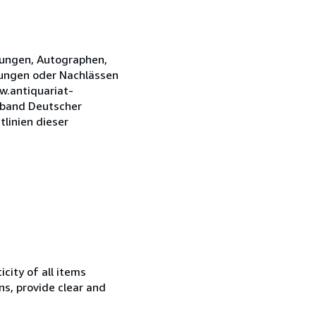
nungen, Autographen,
lungen oder Nachlässen
w.antiquariat-
erband Deutscher
tlinien dieser
city of all items
ns, provide clear and