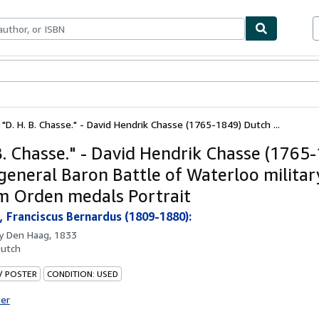
bles
Textbooks
Sellers
Start Selling
"D. H. B. Chasse." - David Hendrik Chasse (1765-1849) Dutch ...
 B. Chasse." - David Hendrik Chasse (1765
general Baron Battle of Waterloo militar
m Orden medals Portrait
 Franciscus Bernardus (1809-1880):
by
Den Haag, 1833
utch
 / POSTER
CONDITION: USED
ter