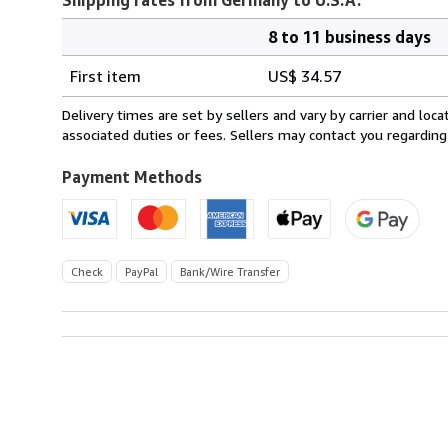
8 to 11 business days
Order
Shipping
quantity
First item
US$ 34.57
rates
from
Delivery times are set by sellers and vary by carrier and lo
Germany
associated duties or fees. Sellers may contact you regarding
to
U.S.A.
Payment Methods
Check
PayPal
Bank/Wire Transfer