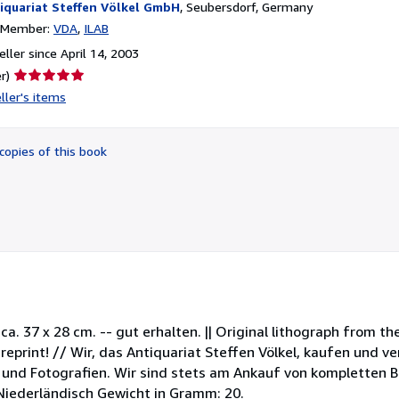
iquariat Steffen Völkel GmbH
,
Seubersdorf, Germany
n Member:
VDA
ILAB
ller since April 14, 2003
Seller
r)
rating
ller's items
5
out
of
copies of this book
5
stars
a. 37 x 28 cm. -- gut erhalten. || Original lithograph from the
No reprint! // Wir, das Antiquariat Steffen Völkel, kaufen und v
und Fotografien. Wir sind stets am Ankauf von kompletten Bi
Niederländisch Gewicht in Gramm: 20.