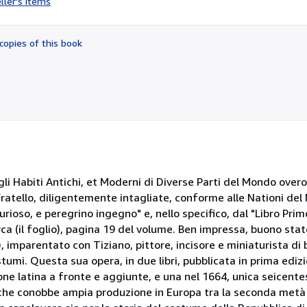
ller's items
5
out
of
copies of this book
5
stars
li Habiti Antichi, et Moderni di Diverse Parti del Mondo overo
ratello, diligentemente intagliate, conforme alle Nationi del 
urioso, e peregrino ingegno" e, nello specifico, dal "Libro Primo 
irca (il foglio), pagina 19 del volume. Ben impressa, buono sta
, imparentato con Tiziano, pittore, incisore e miniaturista di
ostumi. Questa sua opera, in due libri, pubblicata in prima edi
one latina a fronte e aggiunte, e una nel 1664, unica seicentes
che conobbe ampia produzione in Europa tra la seconda metà d