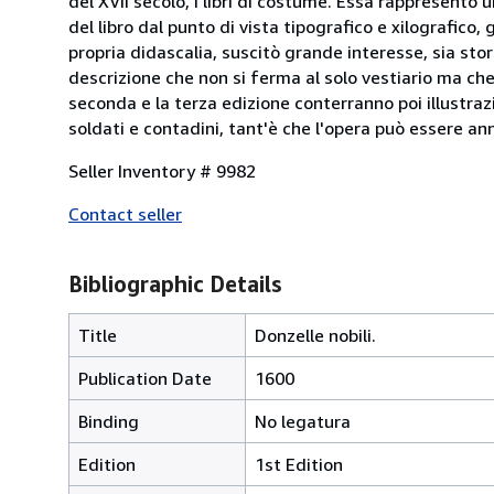
del XVII secolo, i libri di costume. Essa rappresentò 
del libro dal punto di vista tipografico e xilografico
propria didascalia, suscitò grande interesse, sia sto
descrizione che non si ferma al solo vestiario ma che 
seconda e la terza edizione conterranno poi illustrazi
soldati e contadini, tant'è che l'opera può essere an
Seller Inventory # 9982
Contact seller
Bibliographic Details
Title
Donzelle nobili.
Publication Date
1600
Binding
No legatura
Edition
1st Edition