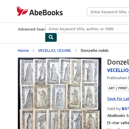
Skip to main content
AbeBooks.com
Advanced Search
Browse Collections
Rare Books
Art & Collecti
Home
VECELLIO, CESARE.
Donzelle nobili.
Donzell
VECELLIO
Publication
ART / PRINT
Save for La
Sold by
BOT
AbeBooks Se
(5-star selle