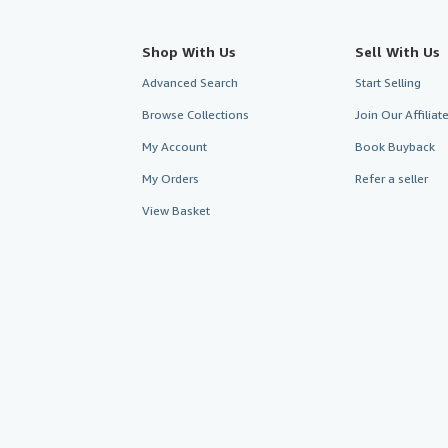
Shop With Us
Sell With Us
Advanced Search
Start Selling
Browse Collections
Join Our Affilia
My Account
Book Buyback
My Orders
Refer a seller
View Basket