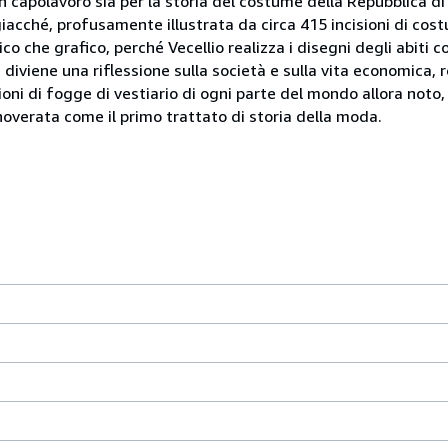
un capolavoro sia per la storia del costume della Repubblica di 
, giacché, profusamente illustrata da circa 415 incisioni di cos
rico che grafico, perché Vecellio realizza i disegni degli abit
diviene una riflessione sulla società e sulla vita economica, re
oni di fogge di vestiario di ogni parte del mondo allora noto, 
noverata come il primo trattato di storia della moda.