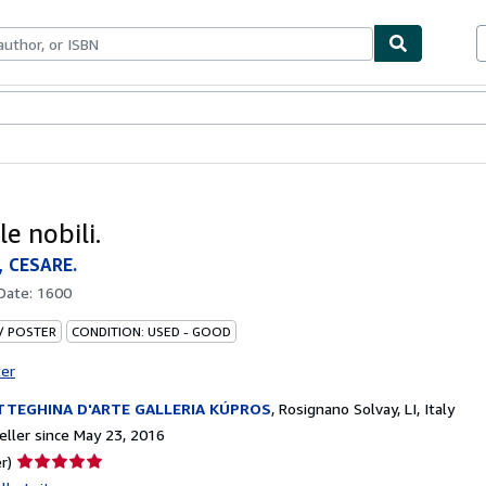
bles
Textbooks
Sellers
Start Selling
e nobili.
, CESARE.
 Date:
1600
 / POSTER
CONDITION: USED - GOOD
ter
TEGHINA D'ARTE GALLERIA KÚPROS
,
Rosignano Solvay, LI, Italy
ller since May 23, 2016
Seller
r)
rating