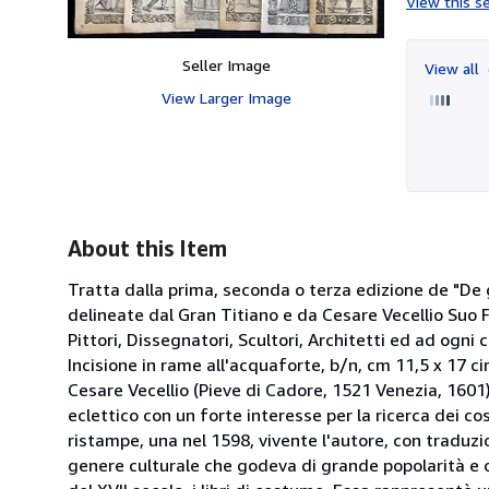
View this se
Seller Image
View all
View Larger Image
About this Item
Tratta dalla prima, seconda o terza edizione de "De g
delineate dal Gran Titiano e da Cesare Vecellio Suo F
Pittori, Dissegnatori, Scultori, Architetti ed ad ogni c
Incisione in rame all'acquaforte, b/n, cm 11,5 x 17 c
Cesare Vecellio (Pieve di Cadore, 1521 Venezia, 1601)
eclettico con un forte interesse per la ricerca dei c
ristampe, una nel 1598, vivente l'autore, con traduzi
genere culturale che godeva di grande popolarità e 