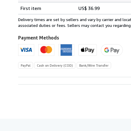
Shipping
quantity
First item
US$ 36.99
rates
from
Delivery times are set by sellers and vary by carrier and lo
Italy
associated duties or fees. Sellers may contact you regarding
to
U.S.A.
Payment Methods
PayPal
Cash on Delivery (COD)
Bank/Wire Transfer