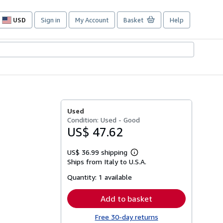
USD
Sign in
My Account
Basket
Help
Site
shopping
preferences
Used
Condition: Used - Good
US$ 47.62
US$ 36.99 shipping
Learn
Ships from Italy to U.S.A.
more
about
Quantity:
1 available
shipping
rates
Add to basket
Free 30-day returns