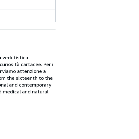
 vedutistica.
uriosità cartacee. Per i
iserviamo attenzione a
rom the sixteenth to the
ional and contemporary
nd medical and natural