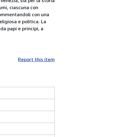
Venezia, sia per la storia
tumi, ciascuna con
i commentandoli con una
ligiosa e politica. La
da papi e principi, a
Report this item