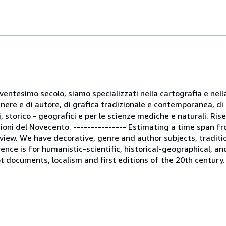
entesimo secolo, siamo specializzati nella cartografia e nella
ere e di autore, di grafica tradizionale e contemporanea, di c
ci, storico - geografici e per le scienze mediche e naturali. R
zioni del Novecento. --------------- Estimating a time span f
 view. We have decorative, genre and author subjects, tradit
rence is for humanistic-scientific, historical-geographical, a
t documents, localism and first editions of the 20th century.