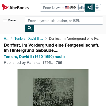
Skip to main content
AbeBooks.com
USD
Sign in
Site
shopping
preferences
Menu
My Account
Home
Teniers, David II (1610-1690) nach:
Dorffest. Im Vordergrund eine Festgesellschaft. Im Hintergrund ...
Dorffest. Im Vordergrund eine Festgesellschaft.
My Purchases
Im Hintergrund Gebäude....
Advanced Search
Teniers, David II (1610-1690) nach:
Published by
Paris ca. 1795., 1795
Browse Collections
Rare Books
Art & Collectibles
Textbooks
Sellers
Start Selling