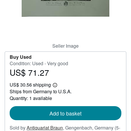
Help
CLOSE
Seller Image
Buy Used
Condition: Used - Very good
US$ 71.27
Price
US$
US$ 30.56 shipping
71.27
Learn
Ships from Germany to U.S.A.
more
about
Quantity: 1 available
shipping
rates
Add to basket
Sold by
Antiquariat Braun
,
Gengenbach, Germany
(5-