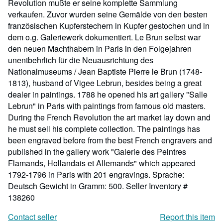
Revolution mußte er seine komplette Sammlung
verkaufen. Zuvor wurden seine Gemälde von den besten
französischen Kupferstechern in Kupfer gestochen und in
dem o.g. Galeriewerk dokumentiert. Le Brun selbst war
den neuen Machthabern in Paris in den Folgejahren
unentbehrlich für die Neuausrichtung des
Nationalmuseums / Jean Baptiste Pierre le Brun (1748-
1813), husband of Vigee Lebrun, besides being a great
dealer in paintings. 1788 he opened his art gallery "Salle
Lebrun" in Paris with paintings from famous old masters.
During the French Revolution the art market lay down and
he must sell his complete collection. The paintings has
been engraved before from the best French engravers and
published in the gallery work "Galerie des Peintres
Flamands, Hollandais et Allemands" which appeared
1792-1796 in Paris with 201 engravings. Sprache:
Deutsch Gewicht in Gramm: 500.
Seller Inventory #
138260
Contact seller
Report this item