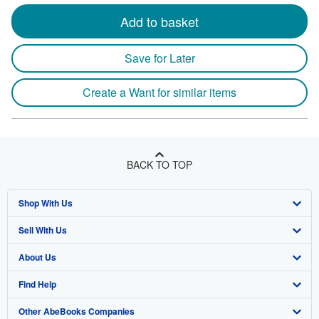
Add to basket
Save for Later
Create a Want for similar items
BACK TO TOP
Shop With Us
Sell With Us
Advanced Search
About Us
Browse Collections
Start Selling
Find Help
My Account
Join Our Affiliate Program
About AbeBooks
Other AbeBooks Companies
My Orders
Book Buyback
Media
Help