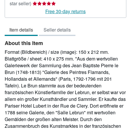
Seller
star seller)
rating
Free 30-day returns
5
out
Item details
Seller details
of
5
About this Item
stars
Format (Bildbereich) / size (image): 150 x 212 mm.
Blattgröße / sheet: 410 x 275 mm. *Aus dem wertvollen
Galeriewerk der Sammlung des Jean Baptiste Pierre le
Brun (1748-1813) "Galerie des Peintres Flamands,
Hollandais et Allemands" (Paris, 1792-1796 mit 201
Tafeln). Le Brun stammte aus der bedeutenden
französischen Künstlerfamilie der Lebrun, er selbst war vor
allem ein großer Kunsthändler und Sammler. Er kaufte das
Pariser Hotel Lubert in der Rue de Clery. Dort eröffnete er
1788 seine Galerie, den "Salle Lebrun" mit wertvollen
Gemälden der großen alten Meister. Durch den
Zusammenbruch des Kunstmarktes in der französischen