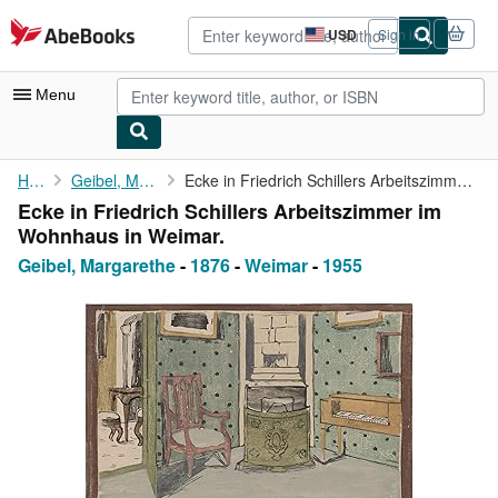
Skip to main content
AbeBooks.com
USD
Sign in
Site
shopping
preferences
Menu
My Account
Home
Geibel, Margarethe
Ecke in Friedrich Schillers Arbeitszimmer im Wohnhaus in Weimar.
Ecke in Friedrich Schillers Arbeitszimmer im
My Purchases
Wohnhaus in Weimar.
Advanced Search
Geibel, Margarethe
-
1876
-
Weimar
-
1955
Browse Collections
Rare Books
Art & Collectibles
Textbooks
Sellers
Start Selling