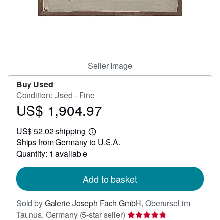
Help
CLOSE
Seller Image
Buy Used
Condition: Used - Fine
US$ 1,904.97
Price
US$
US$ 52.02 shipping
1,904.97
Learn
Ships from Germany to U.S.A.
more
about
Quantity: 1 available
shipping
rates
Add to basket
Sold by
Galerie Joseph Fach GmbH
,
Oberursel im
Seller
Taunus, Germany
(5-star seller)