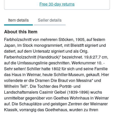
rating
Free 30-day returns
5
out
Item details
Seller details
of
5
About this Item
stars
Farbholzschnitt von mehreren Stöcken, 1905, auf festem
Japan, im Stock monogrammiert, mit Bleistift signiert und
datiert, auf dem Untersatz signiert und als Orig.
Farbenholzschnitt (Handdruck)" bezeichnet. 19,6:27,7 cm,
auf die Umfassungslinie geschnitten. Werknummer 10. -
Sehr selten! Schiller hatte 1802 für sich und seine Familie
das Haus in Weimar, heute Schiller-Museum, gekauft. Hier
vollendete er die Dramen Die Braut von Messina" und
Wilhelm Tell". Die Tochter des Porträt- und
Landschaftsmalers Casimir Geibel (1839-1896) wuchs
unmittelbar gegenüber von Goethes Wohnhaus in Weimar
auf. Die Schauplätze und geistigen Zentren der Weimarer
Klassik, vorrangig das Goethehaus, wurden zu ihren