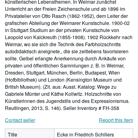
künstlerischen Lebensthemen. In Weimar zunächst
Unterricht an der Freien Zeichenschule und ab 1896 im
Privatatelier von Otto Rasch (1862-1952), dem Leiter der
grafischen Abteilung der Weimarer Kunstschule. 1900-02
in Stuttgart Studium an der privaten Kunstschule von
Leopold von Kalckreuth (1855-1908). 1902 Rückkehr nach
Weimar, wo sie sich die Technik des Farbholzschnitts
autodidaktisch aneignete., die sie zeitlebens favorisieren
sollte. Geibel erlangte Anerkennung durch Ankäufe von
privaten und öffentlichen Sammlungen z. B. in Weimar,
Dresden, Stuttgart, München, Berlin, Budapest, Wien
(Hofbibliothek) und London (Kensington Museum und
British Museum). (Zit. aus: Ausst. Katalog: Wege zu
Gabriele Münter und Käthe Kollwitz. Holzschnitte von
Künstlerinnen des Jugendstils und des Expressionismus.
Reutlingen, 2013, S. 146).
Seller Inventory # FH-358
Contact seller
Report this item
Title
Ecke in Friedrich Schillers