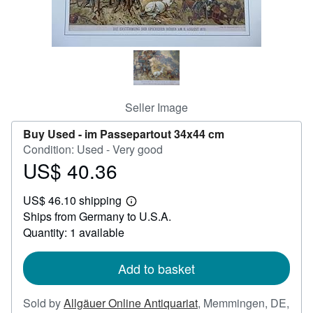
Help
CLOSE
Seller Image
Buy Used -
im Passepartout 34x44 cm
Condition: Used - Very good
US$ 40.36
Price
US$
US$ 46.10 shipping
40.36
Learn
Ships from Germany to U.S.A.
more
about
Quantity: 1 available
shipping
rates
Add to basket
Sold by
Allgäuer Online Antiquariat
,
Memmingen, DE,