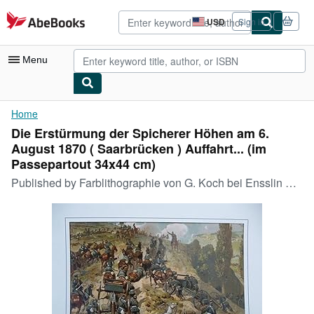
Skip to main content
AbeBooks.com
USD
Sign in
Site
shopping
preferences
Menu
My Account
Home
Die Erstürmung der Spicherer Höhen am 6.
My Purchases
August 1870 ( Saarbrücken ) Auffahrt... (im
Advanced Search
Passepartout 34x44 cm)
Published by
Farblithographie von G. Koch bei Ensslin & Laiblin, Reutlingen, 1892
Browse Collections
Rare Books
Art & Collectibles
Textbooks
Sellers
Start Selling