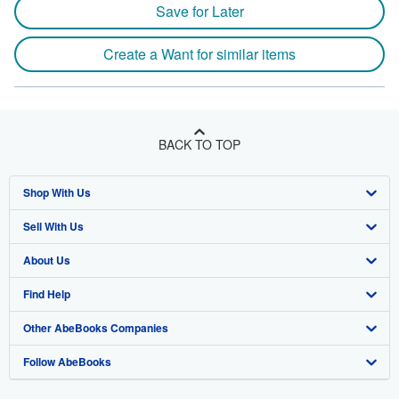
Save for Later
Create a Want for similar items
BACK TO TOP
Shop With Us
Sell With Us
Advanced Search
About Us
Browse Collections
Start Selling
Find Help
My Account
Join Our Affiliate Program
About AbeBooks
Other AbeBooks Companies
My Orders
Book Buyback
Media
Help
Follow AbeBooks
View Basket
Refer a seller
Careers
Customer Support
AbeBooks.co.uk
Forums
AbeBooks.de