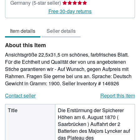
Seller
Germany
(5-star seller)
rating
Free 30-day returns
5
out
Item details
Seller details
of
5
About this Item
stars
Ansichtsgröße 22,5x31,5 cm schönes, farbfrisches Blatt.
Für die Echtheit und Qualität der von uns angebotenen
Stiche garantieren wir - Auf Wunsch, gegen Aufpreis mit
Rahmen. Fragen Sie gerne bei uns an. Sprache: Deutsch
Gewicht in Gramm: 1900.
Seller Inventory # 146926
Contact seller
Report this item
Title
Die Erstürmung der Spicherer
Höhen am 6. August 1870 (
Saarbrücken ) Auffahrt der 2
Batterien des Majors Lyncker auf
das Plateau des