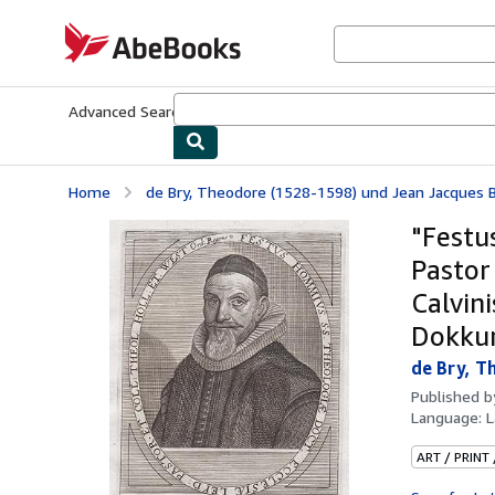
Skip to main content
AbeBooks.com
Advanced Search
Browse Collections
Rare Books
Art & Collecti
Home
de Bry, Theodore (1528-1598) und Jean Jacques Bo
"Festu
Pastor
Calvin
Dokkum
de Bry, T
Published 
Language:
L
ART / PRINT