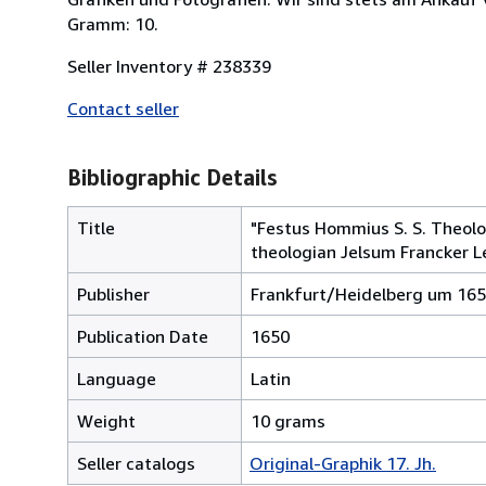
Gramm: 10.
Seller Inventory # 238339
Contact seller
Bibliographic Details
Title
"Festus Hommius S. S. Theolo
theologian Jelsum Francker L
Publisher
Frankfurt/Heidelberg um 165
Publication Date
1650
Language
Latin
Weight
10 grams
Seller catalogs
Original-Graphik 17. Jh.