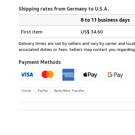
Shipping rates from Germany to U.S.A.
8 to 11 business days
Order
Shipping
quantity
First item
US$ 34.60
rates
from
Delivery times are set by sellers and vary by carrier and lo
Germany
associated duties or fees. Sellers may contact you regarding
to
U.S.A.
Payment Methods
Check
PayPal
Bank/Wire Transfer