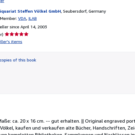
ter
iquariat Steffen Völkel GmbH
,
Seubersdorf, Germany
n Member:
VDA
ILAB
ller since April 14, 2003
Seller
r)
rating
ller's items
5
out
of
copies of this book
5
stars
aße: ca. 20 x 16 cm. -- gut erhalten. || Original engraved port
n Völkel, kaufen und verkaufen alte Bücher, Handschriften, Z
 von kompletten Bibliotheken, Sammlungen und Nachlässen inte