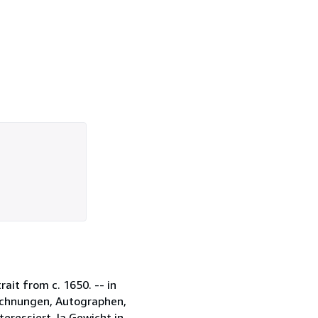
rait from c. 1650. -- in
eichnungen, Autographen,
ressiert. la Gewicht in