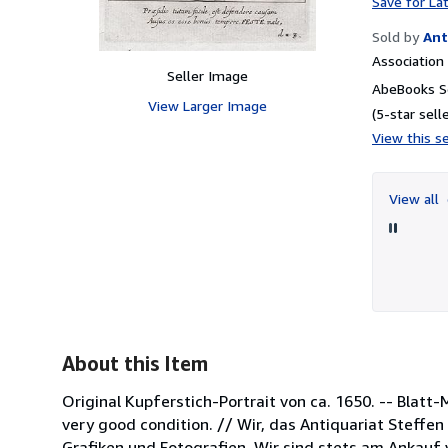
Save for La
Sold by
Ant
Associatio
Seller Image
AbeBooks Se
View Larger Image
(5-star selle
View this se
View all
About this Item
Original Kupferstich-Portrait von ca. 1650. -- Blatt-M
very good condition. // Wir, das Antiquariat Steffe
Grafiken und Fotografien. Wir sind stets am Ankauf