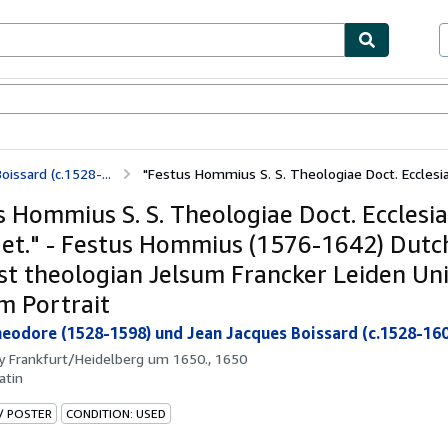
bles
Textbooks
Sellers
Start Selling
issard (c.1528-...
"Festus Hommius S. S. Theologiae Doct. Ecclesiae
s Hommius S. S. Theologiae Doct. Ecclesia
 et." - Festus Hommius (1576-1642) Dutc
ist theologian Jelsum Francker Leiden Uni
 Portrait
heodore (1528-1598) und Jean Jacques Boissard (c.1528-160
by
Frankfurt/Heidelberg um 1650., 1650
atin
 / POSTER
CONDITION: USED