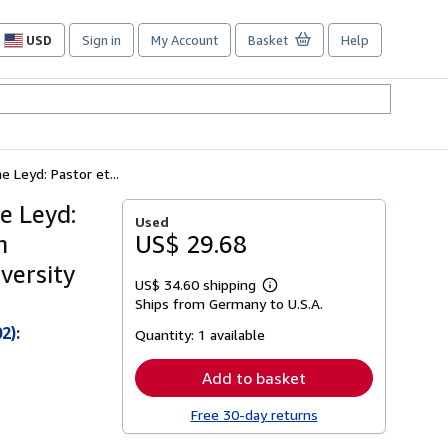
USD
Sign in
My Account
Basket
Help
Site
shopping
preferences
 Leyd: Pastor et...
e Leyd:
Used
h
US$ 29.68
versity
US$ 34.60 shipping
Learn
Ships from Germany to U.S.A.
more
about
2):
Quantity:
1 available
shipping
rates
Add to basket
Free 30-day returns