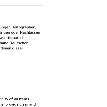
nungen, Autographen,
lungen oder Nachlässen
w.antiquariat-
erband Deutscher
tlinien dieser
city of all items
ns, provide clear and