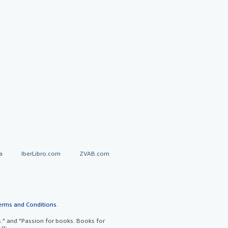
a
IberLibro.com
ZVAB.com
erms and Conditions
.
" and "Passion for books. Books for