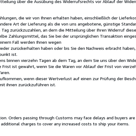
Mitteilung über die Ausübung des Widerrufsrechts vor Ablauf der Wider
hlungen, die wir von Ihnen erhalten haben, einschließlich der Liefer
 andere Art der Lieferung als die von uns angebotene, günstige Standa
Tag zurückzuzahlen, an dem die Mitteilung über Ihren Widerruf diese
lbe Zahlungsmittel, das Sie bei der ursprünglichen Transaktion einges
 keinem Fall werden Ihnen wegen
ieder zurückerhalten haben oder bis Sie den Nachweis erbracht haben,
unkt ist.
tens binnen vierzehn Tagen ab dem Tag, an dem Sie uns über den Wide
 Frist ist gewahrt, wenn Sie die Waren vor Ablauf der Frist von vierz
aren.
ufkommen, wenn dieser Wertverlust auf einen zur Prüfung der Bescha
t ihnen zurückzuführen ist.
cation. Orders passing through Customs may face delays and buyers are
 additional charges to cover any increased costs to ship your items.