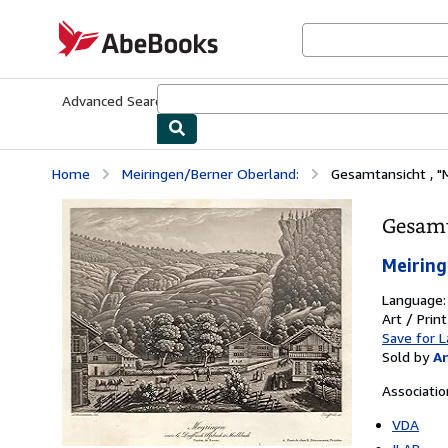
Skip to main content
AbeBooks.com
Advanced Search
Browse Collections
Rare Books
Art & Collecti
Home
Meiringen/Berner Oberland:
Gesamtansicht , "
Gesamt
Meiring
Language
Art / Prin
Save for L
Sold by
A
Associati
VDA