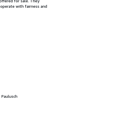
offered for sale. They
d operate with fairness and
 Paulusch