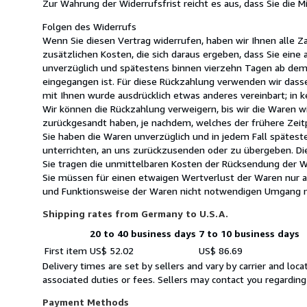
Zur Wahrung der Widerrufsfrist reicht es aus, dass Sie die 
Folgen des Widerrufs
Wenn Sie diesen Vertrag widerrufen, haben wir Ihnen alle Za
zusätzlichen Kosten, die sich daraus ergeben, dass Sie eine
unverzüglich und spätestens binnen vierzehn Tagen ab dem 
eingegangen ist. Für diese Rückzahlung verwenden wir dasse
mit Ihnen wurde ausdrücklich etwas anderes vereinbart; in
Wir können die Rückzahlung verweigern, bis wir die Waren w
zurückgesandt haben, je nachdem, welches der frühere Zeitp
Sie haben die Waren unverzüglich und in jedem Fall spätes
unterrichten, an uns zurückzusenden oder zu übergeben. Die
Sie tragen die unmittelbaren Kosten der Rücksendung der W
Sie müssen für einen etwaigen Wertverlust der Waren nur a
und Funktionsweise der Waren nicht notwendigen Umgang mi
Shipping rates from Germany to U.S.A.
20 to 40 business days
7 to 10 business days
Order
Shipping
First item
US$ 52.02
US$ 86.69
quantity
rates
Delivery times are set by sellers and vary by carrier and lo
from
associated duties or fees. Sellers may contact you regarding
Germany
to
Payment Methods