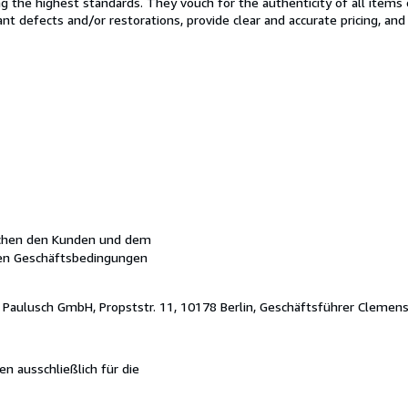
the highest standards. They vouch for the authenticity of all items 
cant defects and/or restorations, provide clear and accurate pricing, an
schen den Kunden und dem
nen Geschäftsbedingungen
Paulusch GmbH, Propststr. 11, 10178 Berlin, Geschäftsführer Clemens
 ausschließlich für die