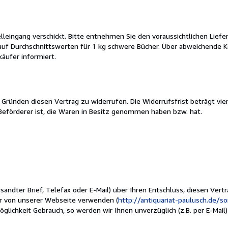
lleingang verschickt. Bitte entnehmen Sie den voraussichtlichen Liefe
auf Durchschnittswerten für 1 kg schwere Bücher. Über abweichende K
äufer informiert.
 Gründen diesen Vertrag zu widerrufen. Die Widerrufsfrist beträgt v
 Beförderer ist, die Waren in Besitz genommen haben bzw. hat.
rsandter Brief, Telefax oder E-Mail) über Ihren Entschluss, diesen Vert
ar von unserer Webseite verwenden (
http://antiquariat-paulusch.de/s
öglichkeit Gebrauch, so werden wir Ihnen unverzüglich (z.B. per E-Mail