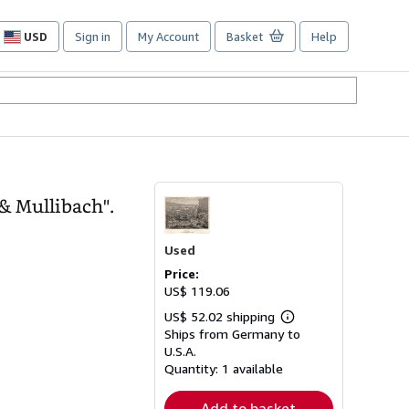
USD
Sign in
My Account
Basket
Help
Site
shopping
preferences
& Mullibach".
Used
Price:
US$ 119.06
US$ 52.02 shipping
Learn
Ships from Germany to
more
about
U.S.A.
shipping
Quantity:
1 available
rates
Add to basket