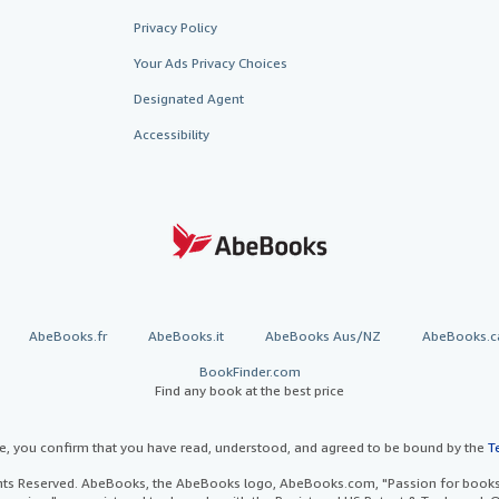
Privacy Policy
Your Ads Privacy Choices
Designated Agent
Accessibility
AbeBooks.fr
AbeBooks.it
AbeBooks Aus/NZ
AbeBooks.c
BookFinder.com
Find any book at the best price
te, you confirm that you have read, understood, and agreed to be bound by the
T
ghts Reserved. AbeBooks, the AbeBooks logo, AbeBooks.com, "Passion for books.