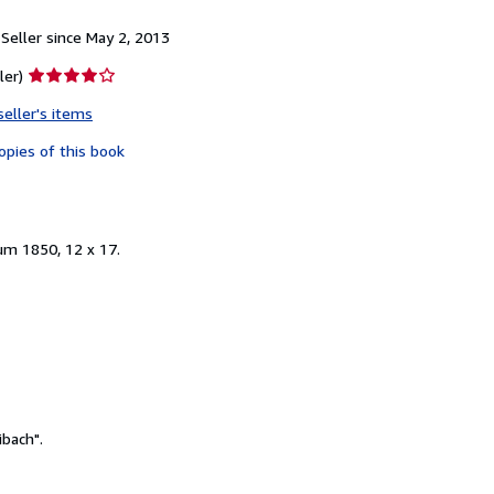
Seller since May 2, 2013
Seller
ler)
rating
seller's items
4
out
opies of this book
of
5
stars
um 1850, 12 x 17.
bach".