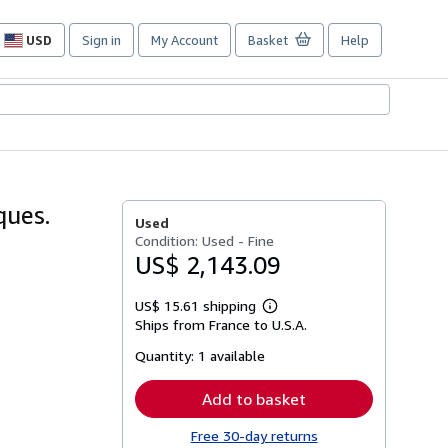
USD
Sign in
My Account
Basket
Help
Site
shopping
preferences
ques.
Used
Condition: Used - Fine
US$ 2,143.09
US$ 15.61 shipping
Learn
Ships from France to U.S.A.
more
about
Quantity:
1 available
shipping
rates
Add to basket
Free 30-day returns