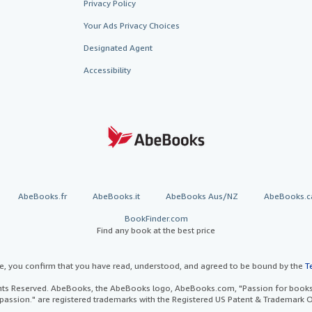
Privacy Policy
Your Ads Privacy Choices
Designated Agent
Accessibility
AbeBooks.fr
AbeBooks.it
AbeBooks Aus/NZ
AbeBooks.c
BookFinder.com
Find any book at the best price
te, you confirm that you have read, understood, and agreed to be bound by the
T
ghts Reserved. AbeBooks, the AbeBooks logo, AbeBooks.com, "Passion for books.
passion." are registered trademarks with the Registered US Patent & Trademark O