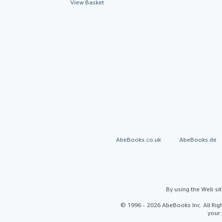
View Basket
AbeBooks.co.uk
AbeBooks.de
By using the Web si
© 1996 - 2026 AbeBooks Inc. All Ri
your 