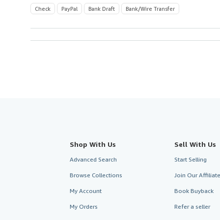
Check
PayPal
Bank Draft
Bank/Wire Transfer
Shop With Us
Sell With Us
Advanced Search
Start Selling
Browse Collections
Join Our Affilia
My Account
Book Buyback
My Orders
Refer a seller