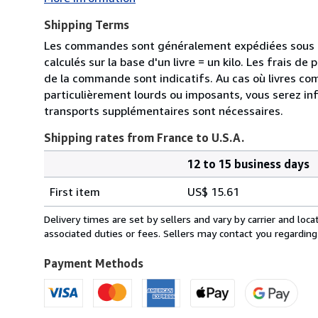
Shipping Terms
Les commandes sont généralement expédiées sous de
calculés sur la base d'un livre = un kilo. Les frais d
de la commande sont indicatifs. Au cas où livres c
particulièrement lourds ou imposants, vous serez in
transports supplémentaires sont nécessaires.
Shipping rates from France to U.S.A.
12 to 15 business days
Order
Shipping
quantity
First item
US$ 15.61
rates
from
Delivery times are set by sellers and vary by carrier and lo
France
associated duties or fees. Sellers may contact you regarding
to
U.S.A.
Payment Methods