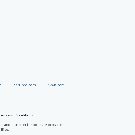
a
IberLibro.com
ZVAB.com
erms and Conditions
.
" and "Passion for books. Books for
ffice.