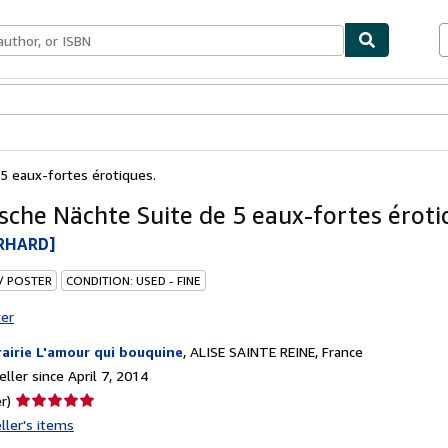
bles
Textbooks
Sellers
Start Selling
 5 eaux-fortes érotiques.
ische Nächte Suite de 5 eaux-fortes éroti
ERHARD]
 / POSTER
CONDITION: USED - FINE
ter
rairie L'amour qui bouquine
,
ALISE SAINTE REINE, France
ller since April 7, 2014
Seller
r)
rating
ller's items
5