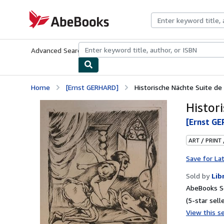
Skip to main content
AbeBooks.com
Advanced Search
Browse Collections
Rare Books
Art & Collecti
Home
[Ernst GERHARD]
Historische Nächte Suite de
Histor
[Ernst G
ART / PRINT
Save for La
Sold by
Lib
AbeBooks Se
(5-star selle
View this se