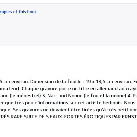
out
of
copies of this book
5
stars
,5 cm environ. Dimension de la feuille : 19 x 13,5 cm environ. F
amateur). Chaque gravure porte un titre en allemand au cray
mann (le ménestrel) 3. Narr und Nonne (le fou et la nonne) 4. 
er que très peu d'informations sur cet artiste berlinois. Nous
que. Ses gravures ne devaient être tirées qu'à très petit nom
hé. TRÈS RARE SUITE DE 5 EAUX-FORTES ÉROTIQUES PAR ERNS