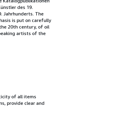
e Katalogpublikationen
ünstler des 19.
9. Jahrhunderts. The
asis is put on carefully
he 20th century, of oil
eaking artists of the
city of all items
ns, provide clear and