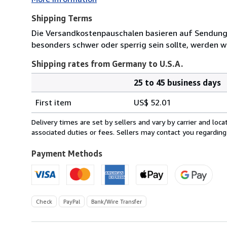
Shipping Terms
Die Versandkostenpauschalen basieren auf Sendungen
besonders schwer oder sperrig sein sollte, werden wi
Shipping rates from Germany to U.S.A.
25 to 45 business days
Order
Shipping
quantity
First item
US$ 52.01
rates
from
Delivery times are set by sellers and vary by carrier and lo
Germany
associated duties or fees. Sellers may contact you regarding
to
U.S.A.
Payment Methods
Check
PayPal
Bank/Wire Transfer