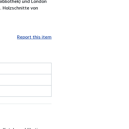
bibliothek) und London
. Holzschnitte von
Report this item