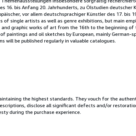
 Themenausstellungen insbesondere sorgfältig recherchiert
s 16. bis Anfang 20. Jahrhunderts, zu Ölstudien deutscher K
äischer, vor allem deutschsprachiger Künstler des 17. bis 1
 of single artists as well as genre exhibitions, but main emph
and graphic works of art from the 16th to the beginning of t
of paintings and oil sketches by European, mainly German-sp
ns will be published regularly in valuable catalogues.
ntaining the highest standards. They vouch for the authenti
scriptions, disclose all significant defects and/or restoratio
esty during the purchase experience.