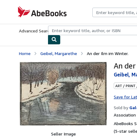
Skip to main content
AbeBooks.com
Advanced Search
Browse Collections
Rare Books
Art & Collecti
Home
Geibel, Margarethe
An der Ilm im Winter.
An der
Geibel, M
ART / PRINT
Save for La
Sold by
Gal
Associatio
AbeBooks Se
(5-star selle
Seller Image