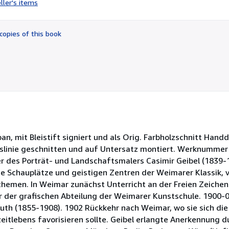
ller's items
5
out
of
copies of this book
5
stars
n, mit Bleistift signiert und als Orig. Farbholzschnitt Hand
linie geschnitten und auf Untersatz montiert. Werknummer 1
hter des Porträt- und Landschaftsmalers Casimir Geibel (1839
 Schauplätze und geistigen Zentren der Weimarer Klassik, 
themen. In Weimar zunächst Unterricht an der Freien Zeichen
er der grafischen Abteilung der Weimarer Kunstschule. 1900-
euth (1855-1908). 1902 Rückkehr nach Weimar, wo sie sich die
 zeitlebens favorisieren sollte. Geibel erlangte Anerkennung 