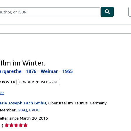
bles
Textbooks
Sellers
Start Selling
 Ilm im Winter.
argarethe
-
1876
-
Weimar
-
1955
 / POSTER
CONDITION: USED - FINE
ter
erie Joseph Fach GmbH
,
Oberursel im Taunus, Germany
n Member:
GIAQ
BVDG
ller since March 20, 2015
Seller
r)
rating