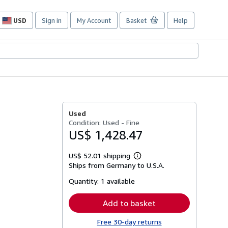
USD
Sign in
My Account
Basket
Help
Site
shopping
preferences
Used
Condition: Used - Fine
US$ 1,428.47
US$ 52.01 shipping
Learn
Ships from Germany to U.S.A.
more
about
Quantity:
1 available
shipping
rates
Add to basket
Free 30-day returns