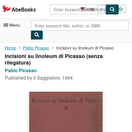
Skip to main content
AbeBooks.com
USD
Sign in
Site
shopping
preferences
Menu
My Account
Home
Pablo Picasso
Incisioni su linoleum di Picasso
Incisioni su linoleum di Picasso (senza
My Purchases
rilegatura)
Advanced Search
Pablo Picasso
Published by
Il Saggiatore, 1964
Browse Collections
Rare Books
Art & Collectibles
Textbooks
Sellers
Start Selling