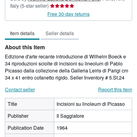
Seller
Italy
(5-star seller)
rating
Free 30-day returns
5
out
Item details
Seller details
of
5
About this Item
stars
Edizione d'arte recante introduzione di Wilhelm Boeck e
34 riproduzioni sciolte di incisioni su lineolum di Pablo
Picasso dalla collezione della Galleria Leiris di Parigi cm
34 x 41 entro cofanetto rigido.
Seller Inventory # 5.St.24
Contact seller
Report this item
Title
Incisioni su linoleum di Picasso
Publisher
Il Saggiatore
Publication Date
1964