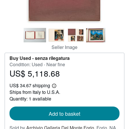
Help
CLOSE
Seller Image
Buy Used -
senza rilegatura
Condition: Used - Near fine
US$ 5,118.68
Price
US$
US$ 34.67 shipping
5,118.68
Learn
Ships from Italy to U.S.A.
more
about
Quantity: 1 available
shipping
rates
Add to basket
Sold by
Archivio Galleria Del Monte Forio
,
Forio, NA,