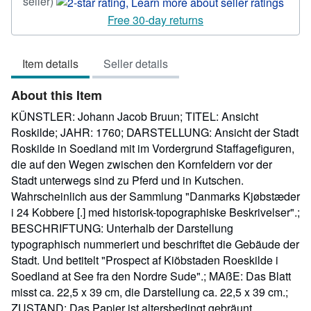
Seller
seller)
rating
Free 30-day returns
2
out
Item details
Seller details
of
5
About this Item
stars
KÜNSTLER: Johann Jacob Bruun; TITEL: Ansicht
Roskilde; JAHR: 1760; DARSTELLUNG: Ansicht der Stadt
Roskilde in Soedland mit im Vordergrund Staffagefiguren,
die auf den Wegen zwischen den Kornfeldern vor der
Stadt unterwegs sind zu Pferd und in Kutschen.
Wahrscheinlich aus der Sammlung "Danmarks Kjøbstæder
i 24 Kobbere [.] med historisk-topographiske Beskrivelser".;
BESCHRIFTUNG: Unterhalb der Darstellung
typographisch nummeriert und beschriftet die Gebäude der
Stadt. Und betitelt "Prospect af Kiöbstaden Roeskilde i
Soedland at See fra den Nordre Sude".; MAßE: Das Blatt
misst ca. 22,5 x 39 cm, die Darstellung ca. 22,5 x 39 cm.;
ZUSTAND: Das Papier ist altersbedingt gebräunt,