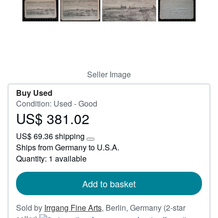
Start Selling
Help
CLOSE
Seller Image
Buy Used
Condition: Used - Good
US$ 381.02
Price
US$
US$ 69.36 shipping
381.02
Learn
Ships from Germany to U.S.A.
more
Quantity: 1 available
about
shipping
rates
Add to basket
Sold by
Irrgang Fine Arts
,
Berlin, Germany
(2-star