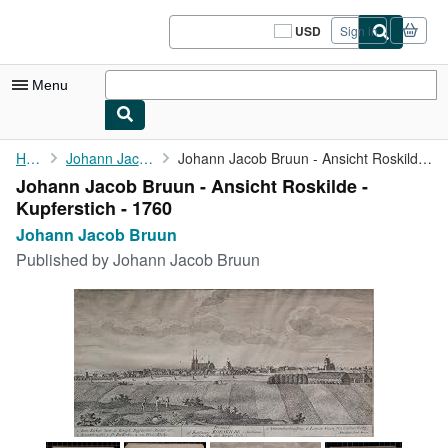
Skip to main content
AbeBooks.com
USD
Sign in
Site
shopping
preferences
Menu
My Account
Home
Johann Jacob Bruun
Johann Jacob Bruun - Ansicht Roskilde - Kupferstich - 1760
Johann Jacob Bruun - Ansicht Roskilde -
My Purchases
Kupferstich - 1760
Sign Off
Johann Jacob Bruun
Published by
Johann Jacob Bruun
Advanced Search
Browse Collections
Rare Books
Art & Collectibles
Textbooks
Sellers