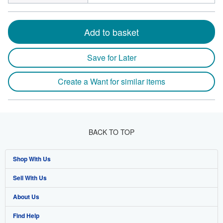
Add to basket
Save for Later
Create a Want for similar items
BACK TO TOP
Shop With Us
Sell With Us
Advanced Search
About Us
Browse Collections
Start Selling
Find Help
My Account
Join Our Affiliate Program
About AbeBooks