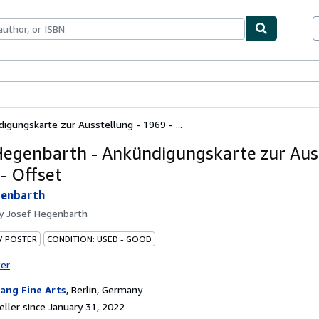
bles
Textbooks
Sellers
Start Selling
igungskarte zur Ausstellung - 1969 - ...
Hegenbarth - Ankündigungskarte zur Aus
 - Offset
genbarth
by
Josef Hegenbarth
 / POSTER
CONDITION: USED - GOOD
ter
gang Fine Arts
,
Berlin, Germany
ller since January 31, 2022