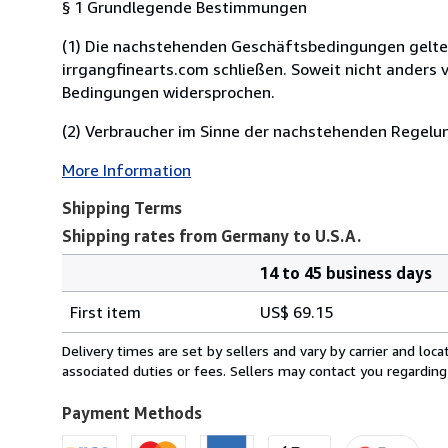
§ 1 Grundlegende Bestimmungen
(1) Die nachstehenden Geschäftsbedingungen gelten f
irrgangfinearts.com schließen. Soweit nicht anders
Bedingungen widersprochen.
(2) Verbraucher im Sinne der nachstehenden Regelung
More Information
Shipping Terms
Shipping rates from Germany to U.S.A.
14 to 45 business days
Order
Shipping
quantity
First item
US$ 69.15
rates
from
Delivery times are set by sellers and vary by carrier and lo
Germany
associated duties or fees. Sellers may contact you regarding
to
U.S.A.
Payment Methods