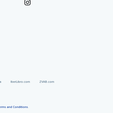
a
IberLibro.com
ZVAB.com
erms and Conditions
.