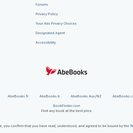
Forums
Privacy Policy
Your Ads Privacy Choices
Designated Agent
Accessibility
AbeBooks.fr
AbeBooks.it
AbeBooks Aus/NZ
AbeBooks.c
BookFinder.com
Find any book at the best price
te, you confirm that you have read, understood, and agreed to be bound by the
T