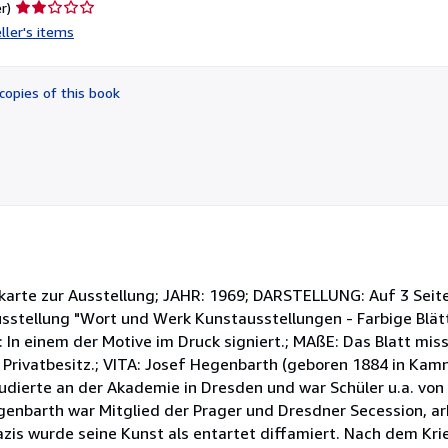
Seller
r)
rating
ller's items
2
out
of
copies of this book
5
stars
rte zur Ausstellung; JAHR: 1969; DARSTELLUNG: Auf 3 Seit
usstellung "Wort und Werk Kunstausstellungen - Farbige Blät
n einem der Motive im Druck signiert.; MAßE: Das Blatt misst
Privatbesitz.; VITA: Josef Hegenbarth (geboren 1884 in Kamn
tudierte an der Akademie in Dresden und war Schüler u.a. von 
genbarth war Mitglied der Prager und Dresdner Secession, arb
zis wurde seine Kunst als entartet diffamiert. Nach dem Krie