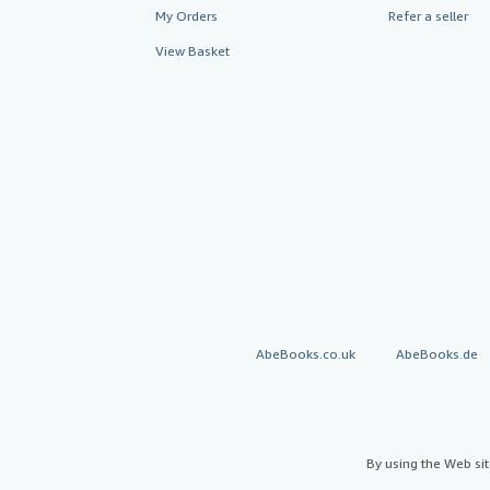
My Orders
Refer a seller
View Basket
AbeBooks.co.uk
AbeBooks.de
By using the Web si