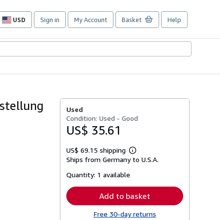
USD
Sign in
My Account
Basket
Help
Site
shopping
preferences
stellung
Used
Condition: Used - Good
US$ 35.61
US$ 69.15 shipping
Learn
Ships from Germany to U.S.A.
more
about
Quantity:
1 available
shipping
rates
Add to basket
Free 30-day returns