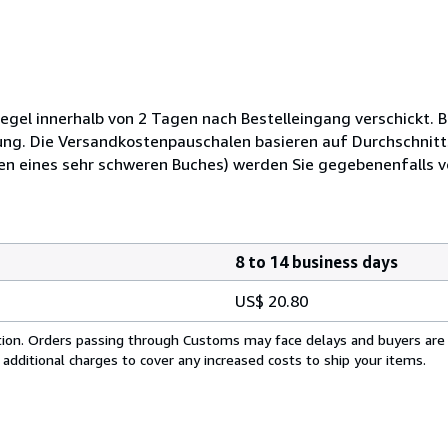
egel innerhalb von 2 Tagen nach Bestelleingang verschickt. 
igung. Die Versandkostenpauschalen basieren auf Durchschnitt
en eines sehr schweren Buches) werden Sie gegebenenfalls 
8 to 14 business days
US$ 20.80
cation. Orders passing through Customs may face delays and buyers are
 additional charges to cover any increased costs to ship your items.