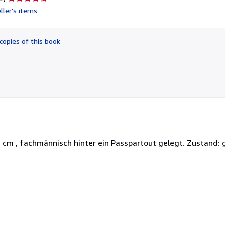
rating
ller's items
4
out
of
copies of this book
5
stars
12 cm , fachmännisch hinter ein Passpartout gelegt. Zustand: