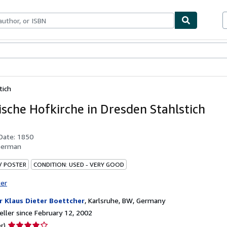
bles
Textbooks
Sellers
Start Selling
tich
ische Hofkirche in Dresden Stahlstich
 Date:
1850
German
 / POSTER
CONDITION: USED - VERY GOOD
ter
r Klaus Dieter Boettcher
,
Karlsruhe, BW, Germany
ller since February 12, 2002
Seller
r)