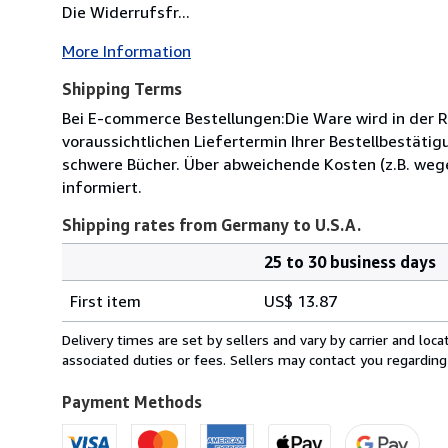
Die Widerrufsfr...
More Information
Shipping Terms
Bei E-commerce Bestellungen:Die Ware wird in der R
voraussichtlichen Liefertermin Ihrer Bestellbestät
schwere Bücher. Über abweichende Kosten (z.B. weg
informiert.
Shipping rates from Germany to U.S.A.
25 to 30 business days
Order
Shipping
quantity
First item
US$ 13.87
rates
from
Delivery times are set by sellers and vary by carrier and lo
Germany
associated duties or fees. Sellers may contact you regarding
to
U.S.A.
Payment Methods