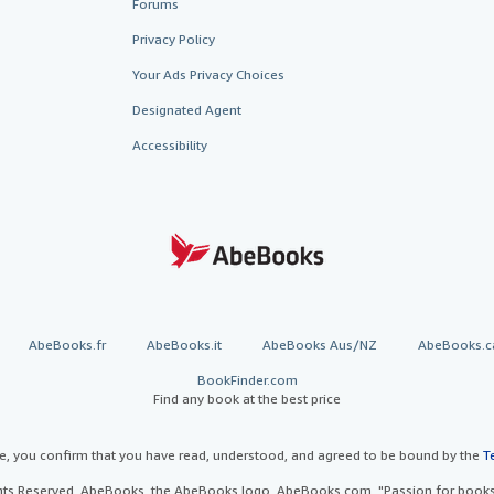
Forums
Privacy Policy
Your Ads Privacy Choices
Designated Agent
Accessibility
AbeBooks.fr
AbeBooks.it
AbeBooks Aus/NZ
AbeBooks.c
BookFinder.com
Find any book at the best price
te, you confirm that you have read, understood, and agreed to be bound by the
T
ghts Reserved. AbeBooks, the AbeBooks logo, AbeBooks.com, "Passion for books.