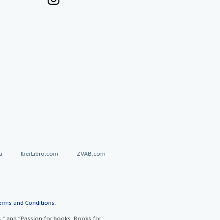
a
IberLibro.com
ZVAB.com
erms and Conditions
.
" and "Passion for books. Books for