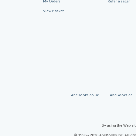
My Orders
Refer a seller
View Basket
AbeBooks.co.uk
AbeBooks.de
By using the Web si
© 1996 - 2026 AbeBooks Inc. All Ri