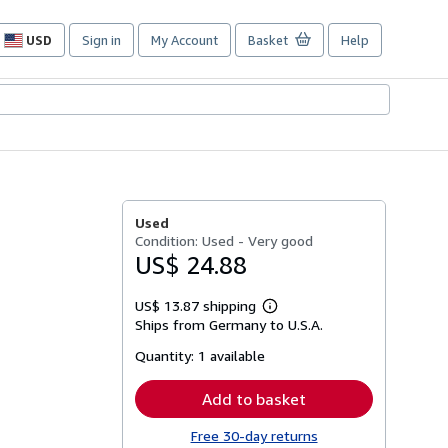
USD
Sign in
My Account
Basket
Help
Site
shopping
preferences
Used
Condition: Used - Very good
US$ 24.88
US$ 13.87 shipping
Learn
Ships from Germany to U.S.A.
more
about
Quantity:
1 available
shipping
rates
Add to basket
Free 30-day returns