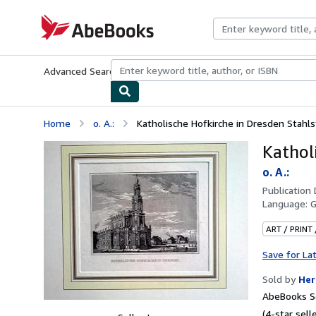
Skip to main content
AbeBooks.com
Advanced Search
Browse Collections
Rare Books
Art & Collecti
Home
o. A.:
Katholische Hofkirche in Dresden Stahls
Kathol
o. A.:
Publication
Language:
ART / PRINT
Save for La
Sold by
Her
AbeBooks Se
(4-star selle