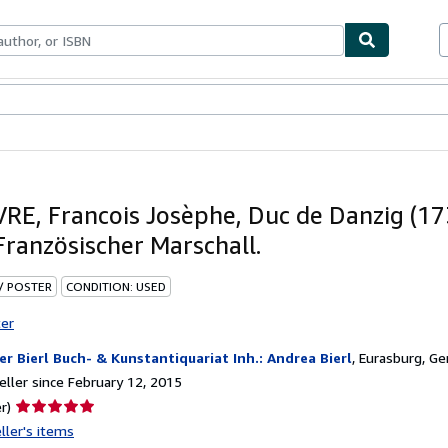
bles
Textbooks
Sellers
Start Selling
RE, Francois Josèphe, Duc de Danzig (17
Französischer Marschall.
 / POSTER
CONDITION: USED
ter
er Bierl Buch- & Kunstantiquariat Inh.: Andrea Bierl
,
Eurasburg, G
ller since February 12, 2015
Seller
r)
rating
ller's items
5