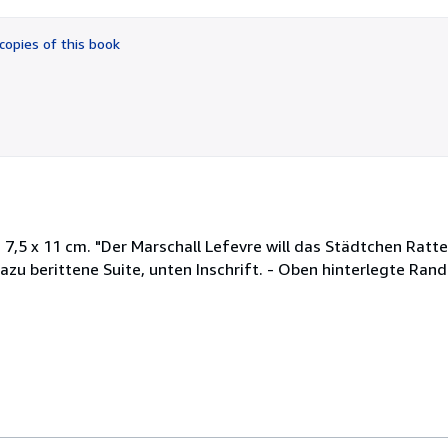
out
of
copies of this book
5
stars
, 7,5 x 11 cm. "Der Marschall Lefevre will das Städtchen Rat
azu berittene Suite, unten Inschrift. - Oben hinterlegte Rand