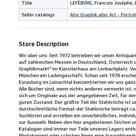
Title
LEFÈBVRE, Francois Josèphe, 
Seller catalogs
Alte Graphik aller Art - Porträ
Store Description
Wir über uns: Seit 1972 betreiben wir unser Antiqu
auf zahlreichen Messen in Deutschland, Österreich 
Graphikmarkt" im Künstlerhaus am Lenbachplatz. Von
München ein Ladengeschäft. Schon seit 1978 ersche
Eurasburg im Loisachtal konzentrierten wir uns gan
Alle Bücher sind, wenn nichts anderes vermerkt ist, 
sich um Originale aus der angegebenen Zeit, für der
guten Zustand. Der größte Teil der Stahlstiche ist 
durchschnittliche Format der Stahlstiche beträgt ca. 
Suchlisten und erstellen ein unverbindliches, indiv
zur Auswahl. Neben den hier angebotenen Stichen umf
Katalogen sind immer nur Teile unseres Lagers enthal
Photokopien) oder schicken Ihnen eine Auswahlsendu