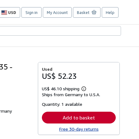
USD
Sign in
My Account
Basket
Help
Site
shopping
preferences
35 -
Used
US$ 52.23
US$ 46.10 shipping
Learn
Ships from Germany to U.S.A.
more
about
Quantity:
1 available
shipping
rates
ermany
Add to basket
Free 30-day returns