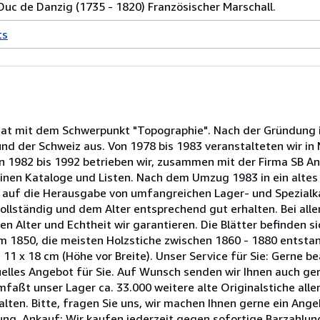
Duc de Danzig (1735 - 1820) Französischer Marschall.
ts
ariat mit dem Schwerpunkt "Topographie". Nach der Gründung 
und der Schweiz aus. Von 1978 bis 1983 veranstalteten wir i
 1982 bis 1992 betrieben wir, zusammen mit der Firma SB An
inen Kataloge und Listen. Nach dem Umzug 1983 in ein alte
z auf die Herausgabe von umfangreichen Lager- und Spezialk
vollständig und dem Alter entsprechend gut erhalten. Bei alle
en Alter und Echtheit wir garantieren. Die Blätter befinden 
um 1850, die meisten Holzstiche zwischen 1860 - 1880 entsta
11 x 18 cm (Höhe vor Breite). Unser Service für Sie: Gerne be
iduelles Angebot für Sie. Auf Wunsch senden wir Ihnen auch ge
aßt unser Lager ca. 33.000 weitere alte Originalstiche aller
ten. Bitte, fragen Sie uns, wir machen Ihnen gerne ein Angeb
ng. Ankauf: Wir kaufen jederzeit gegen sofortige Barzahlun