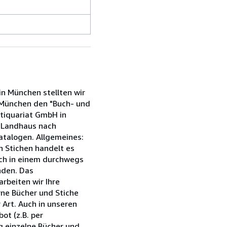
in München stellten wir
n München den "Buch- und
tiquariat GmbH in
s Landhaus nach
atalogen. Allgemeines:
n Stichen handelt es
sich in einem durchwegs
nden. Das
arbeiten wir Ihre
rne Bücher und Stiche
 Art. Auch in unseren
ot (z.B. per
g einzelne Bücher und