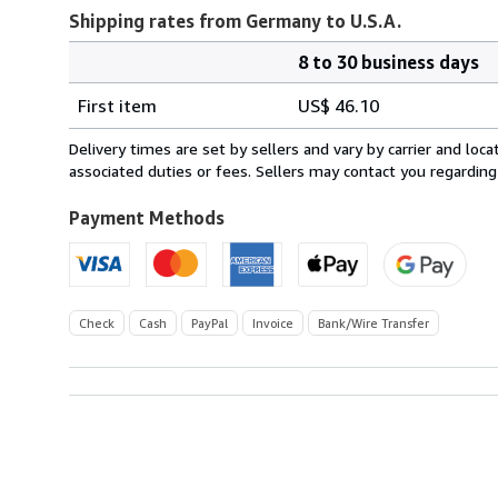
Shipping rates from Germany to U.S.A.
8 to 30 business days
Order
Shipping
quantity
First item
US$ 46.10
rates
from
Delivery times are set by sellers and vary by carrier and lo
Germany
associated duties or fees. Sellers may contact you regarding
to
U.S.A.
Payment Methods
Check
Cash
PayPal
Invoice
Bank/Wire Transfer