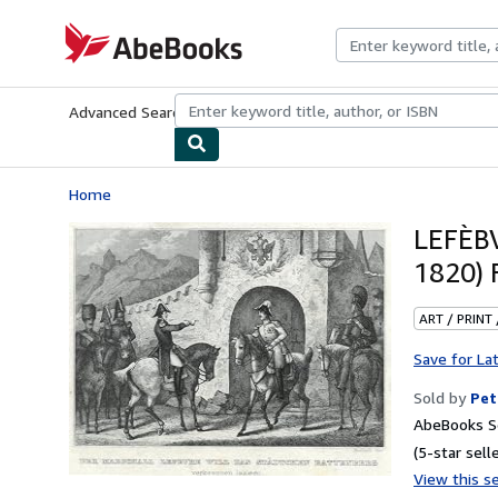
Skip to main content
AbeBooks.com
Advanced Search
Browse Collections
Rare Books
Art & Collecti
Home
LEFÈBV
1820) 
ART / PRINT
Save for La
Sold by
Pet
AbeBooks Se
(5-star selle
View this se