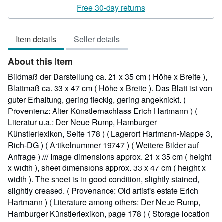
rating
Free 30-day returns
5
out
Item details
Seller details
of
5
About this Item
stars
Bildmaß der Darstellung ca. 21 x 35 cm ( Höhe x Breite ),
Blattmaß ca. 33 x 47 cm ( Höhe x Breite ). Das Blatt ist von
guter Erhaltung, gering fleckig, gering angeknickt. (
Provenienz: Alter Künstlernachlass Erich Hartmann ) (
Literatur u.a.: Der Neue Rump, Hamburger
Künstlerlexikon, Seite 178 ) ( Lagerort Hartmann-Mappe 3,
Rich-DG ) ( Artikelnummer 19747 ) ( Weitere Bilder auf
Anfrage ) /// Image dimensions approx. 21 x 35 cm ( height
x width ), sheet dimensions approx. 33 x 47 cm ( height x
width ). The sheet is in good condition, slightly stained,
slightly creased. ( Provenance: Old artist's estate Erich
Hartmann ) ( Literature among others: Der Neue Rump,
Hamburger Künstlerlexikon, page 178 ) ( Storage location