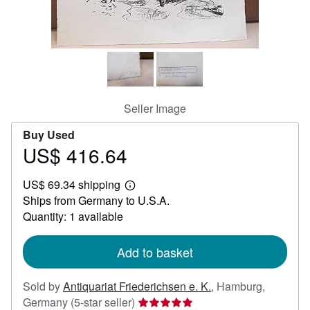
Help
CLOSE
Seller Image
Buy Used
US$ 416.64
Price
US$
US$ 69.34 shipping
416.64
Learn
Ships from Germany to U.S.A.
more
about
Quantity: 1 available
shipping
rates
Add to basket
Sold by
Antiquariat Friederichsen e. K.
,
Hamburg,
Seller
Germany
(5-star seller)