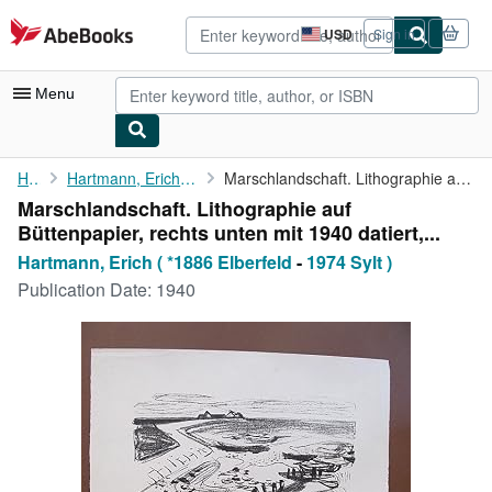
Skip to main content
AbeBooks.com
USD
Sign in
Site
shopping
preferences
Menu
My Account
Home
Hartmann, Erich ( *1886 Elberfeld
Marschlandschaft. Lithographie auf Büttenpapier, rechts unten ...
Marschlandschaft. Lithographie auf
My Purchases
Büttenpapier, rechts unten mit 1940 datiert,...
Advanced Search
Hartmann, Erich ( *1886 Elberfeld
-
1974 Sylt )
Publication Date:
1940
Browse Collections
Rare Books
Art & Collectibles
Textbooks
Sellers
Start Selling