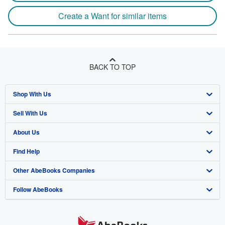
Create a Want for similar items
BACK TO TOP
Shop With Us
Sell With Us
Advanced Search
About Us
Browse Collections
Start Selling
Find Help
My Account
Join Our Affiliate Program
About AbeBooks
Other AbeBooks Companies
My Orders
Book Buyback
Media
Help
Follow AbeBooks
View Basket
Refer a seller
Careers
Customer Support
AbeBooks.co.uk
Forums
AbeBooks.de