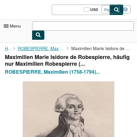
Skip to main content
AbeBooks.com
USD
Sign in
Site
shopping
preferences
Menu
My Account
Home
ROBESPIERRE, Maximilien (1758-1794) Politiker:
Maximilien Marie Isidore de Robespierre, häufig nur Maximilien ...
Maximilien Marie Isidore de Robespierre, häufig
My Purchases
nur Maximilien Robespierre (...
Sign Off
ROBESPIERRE, Maximilien (1758-1794)...
Advanced Search
Browse Collections
Rare Books
Art & Collectibles
Textbooks
Sellers