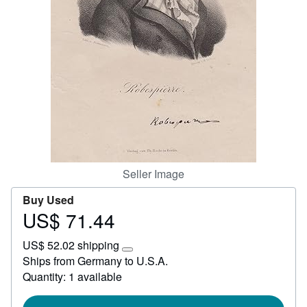
Start Selling
Help
CLOSE
Seller Image
Buy Used
US$ 71.44
Price
US$
US$ 52.02 shipping
71.44
Learn
Ships from Germany to U.S.A.
more
Quantity: 1 available
about
shipping
rates