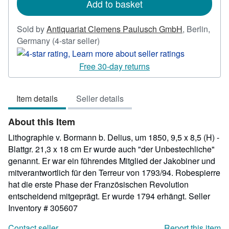
Add to basket
Sold by
Antiquariat Clemens Paulusch GmbH
,
Berlin,
Seller
Germany
(4-star seller)
rating
4
Free 30-day returns
out
of
Item details
Seller details
5
stars
About this Item
Lithographie v. Bormann b. Delius, um 1850, 9,5 x 8,5 (H) -
Blattgr. 21,3 x 18 cm Er wurde auch "der Unbestechliche"
genannt. Er war ein führendes Mitglied der Jakobiner und
mitverantwortlich für den Terreur von 1793/94. Robespierre
hat die erste Phase der Französischen Revolution
entscheidend mitgeprägt. Er wurde 1794 erhängt.
Seller
Inventory # 305607
Contact seller
Report this item