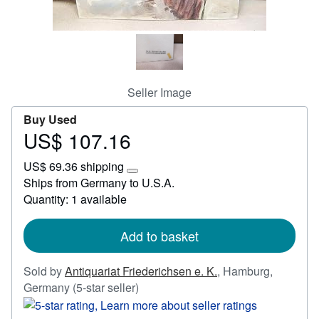
Start Selling
Help
CLOSE
Seller Image
Buy Used
US$ 107.16
Price
US$
US$ 69.36 shipping
107.16
Learn
Ships from Germany to U.S.A.
more
Quantity: 1 available
about
shipping
rates
Add to basket
Sold by
Antiquariat Friederichsen e. K.
,
Hamburg,
Seller
Germany
(5-star seller)
rating