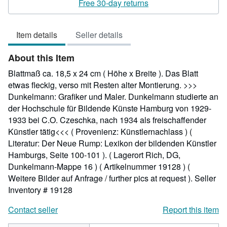
5
Free 30-day returns
out
of
Item details
Seller details
5
stars
About this Item
Blattmaß ca. 18,5 x 24 cm ( Höhe x Breite ). Das Blatt
etwas fleckig, verso mit Resten alter Montierung. >>>
Dunkelmann: Grafiker und Maler. Dunkelmann studierte an
der Hochschule für Bildende Künste Hamburg von 1929-
1933 bei C.O. Czeschka, nach 1934 als freischaffender
Künstler tätig<<< ( Provenienz: Künstlernachlass ) (
Literatur: Der Neue Rump: Lexikon der bildenden Künstler
Hamburgs, Seite 100-101 ). ( Lagerort Rich, DG,
Dunkelmann-Mappe 16 ) ( Artikelnummer 19128 ) (
Weitere Bilder auf Anfrage / further pics at request ).
Seller
Inventory # 19128
Contact seller
Report this item