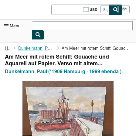
Skip to main content
AbeBooks.com
USD
Sign in
Site
shopping
preferences
Menu
My Account
Home
Dunkelmann, Paul (*1909 Hamburg
Am Meer mit rotem Schiff: Gouache und Aquarell auf Papier. Verso...
Am Meer mit rotem Schiff: Gouache und
My Purchases
Aquarell auf Papier. Verso mit altem...
Sign Off
Dunkelmann, Paul (*1909 Hamburg
-
1999 ebenda )
Advanced Search
Browse Collections
Rare Books
Art & Collectibles
Textbooks
Sellers