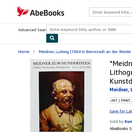
Skip to main content
AbeBooks.com
Advanced Search
Browse Collections
Rare Books
Art & Collecti
Home
Meidner, Ludwig (1884 in Bernstadt an der Weide 
"Meidn
Lithog
Kunstd
Meidner, 
ART / PRINT
Save for La
Sold by
Kun
AbeBooks Se