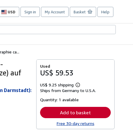
USD
Sign in
My Account
Basket
Help
Site
shopping
preferences
aphie ca...
-
Used
ze) auf
US$ 59.53
US$ 9.25 shipping
Learn
in Darmstadt):
Ships from Germany to U.S.A.
more
about
Quantity:
1 available
shipping
rates
Add to basket
Free 30-day returns