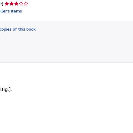
Seller
r)
rating
ller's items
3
out
of
copies of this book
5
stars
tig.].