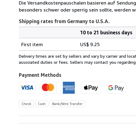
Die Versandkostenpauschalen basieren auf Sendungen
besonders schwer oder sperrig sein sollte, werden wi
Shipping rates from Germany to U.S.A.
10 to 21 business days
Order
Shipping
quantity
First item
US$ 9.25
rates
from
Delivery times are set by sellers and vary by carrier and lo
Germany
associated duties or fees. Sellers may contact you regarding
to
U.S.A.
Payment Methods
Check
Cash
Bank/Wire Transfer