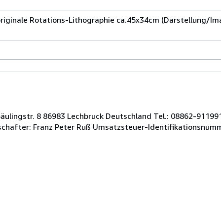
iginale Rotations-Lithographie ca.45x34cm (Darstellung/Ima
ulingstr. 8 86983 Lechbruck Deutschland Tel.: 08862-9119913
lschafter: Franz Peter Ruß Umsatzsteuer-Identifikationsnum