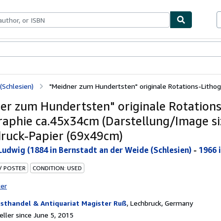
bles
Textbooks
Sellers
Start Selling
(Schlesien)
"Meidner zum Hundertsten" originale Rotations-Lithogr
er zum Hundertsten" originale Rotations
raphie ca.45x34cm (Darstellung/Image si
ruck-Papier (69x49cm)
Ludwig (1884 in Bernstadt an der Weide (Schlesien)
-
1966 
 / POSTER
CONDITION: USED
ter
sthandel & Antiquariat Magister Ruß
,
Lechbruck, Germany
ller since June 5, 2015