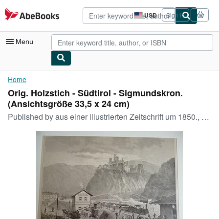
Skip to main content
AbeBooks.com
USD
Sign in
Site
shopping
preferences
Menu
My Account
Home
Orig. Holzstich - Südtirol - Sigmundskron.
My Purchases
(Ansichtsgröße 33,5 x 24 cm)
Advanced Search
Published by
aus einer illustrierten Zeitschrift um 1850., 1850
Browse Collections
Rare Books
Art & Collectibles
Textbooks
Sellers
Start Selling