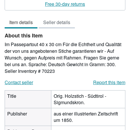
rating
Free 30-day returns
5
out
Item details
Seller details
of
5
About this Item
stars
Im Passepartout 40 x 30 cm Für die Echtheit und Qualität
der von uns angebotenen Stiche garantieren wir - Auf
Wunsch, gegen Aufpreis mit Rahmen. Fragen Sie gerne
bei uns an. Sprache: Deutsch Gewicht in Gramm: 300.
Seller Inventory # 70223
Contact seller
Report this item
Title
Orig. Holzstich - Südtirol -
Sigmundskron.
Publisher
aus einer illustrierten Zeitschrift
um 1850.