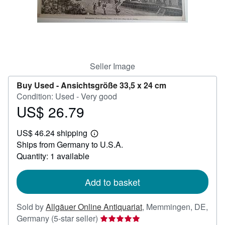
Help
CLOSE
Seller Image
Buy Used -
Ansichtsgröße 33,5 x 24 cm
Condition: Used - Very good
US$ 26.79
Price
US$
US$ 46.24 shipping
26.79
Learn
Ships from Germany to U.S.A.
more
about
Quantity: 1 available
shipping
rates
Add to basket
Sold by
Allgäuer Online Antiquariat
,
Memmingen, DE,
Seller
Germany
(5-star seller)