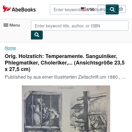
Skip to main content
AbeBooks.com
USD
Sign in
Site
shopping
preferences
Menu
My Account
Home
Orig. Holzstich: Temperamente. Sanguiniker,
My Purchases
Phlegmatiker, Choleriker,... (Ansichtsgröße 23,5
Advanced Search
x 27,5 cm)
Published by
aus einer illustrierten Zeitschrift um 1880., 1880
Browse Collections
Rare Books
Art & Collectibles
Textbooks
Sellers
Start Selling