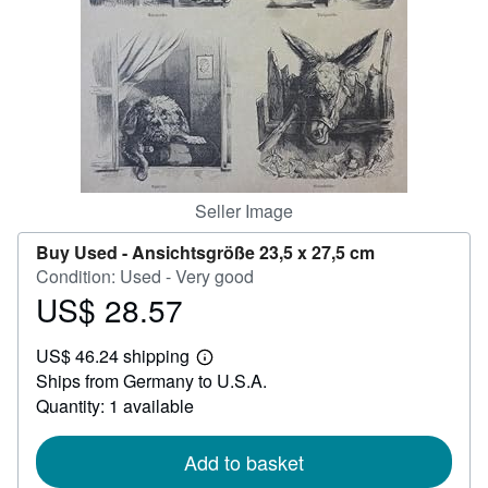
Help
CLOSE
Seller Image
Buy Used -
Ansichtsgröße 23,5 x 27,5 cm
Condition: Used - Very good
US$ 28.57
Price
US$
US$ 46.24 shipping
28.57
Learn
Ships from Germany to U.S.A.
more
about
Quantity: 1 available
shipping
rates
Add to basket