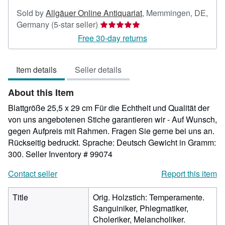
Sold by
Allgäuer Online Antiquariat
,
Memmingen, DE,
Seller
Germany
(5-star seller)
rating
Free 30-day returns
5
out
Item details
Seller details
of
5
About this Item
stars
Blattgröße 25,5 x 29 cm Für die Echtheit und Qualität der
von uns angebotenen Stiche garantieren wir - Auf Wunsch,
gegen Aufpreis mit Rahmen. Fragen Sie gerne bei uns an.
Rückseitig bedruckt. Sprache: Deutsch Gewicht in Gramm:
300.
Seller Inventory # 99074
Contact seller
Report this item
Title
Orig. Holzstich: Temperamente.
Sanguiniker, Phlegmatiker,
Choleriker, Melancholiker.