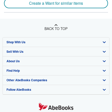
Create a Want for similar items
BACK TO TOP
Shop With Us
Sell With Us
Advanced Search
About Us
Browse Collections
Start Selling
Find Help
My Account
Join Our Affiliate Program
About AbeBooks
Other AbeBooks Companies
My Orders
Book Buyback
Media
Help
Follow AbeBooks
View Basket
Refer a seller
Careers
Customer Support
AbeBooks.co.uk
Forums
AbeBooks.de
Privacy Policy
AbeBooks.fr