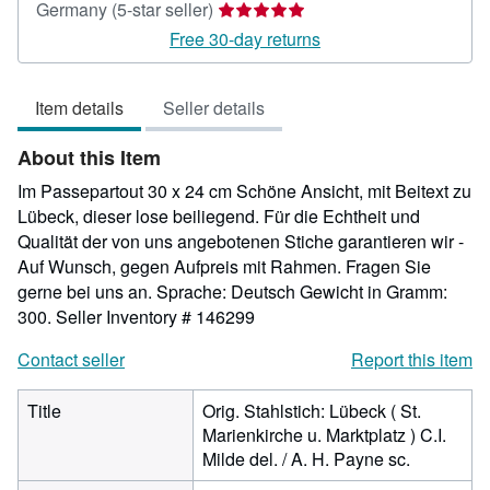
Seller
Germany
(5-star seller)
rating
Free 30-day returns
5
out
Item details
Seller details
of
5
About this Item
stars
Im Passepartout 30 x 24 cm Schöne Ansicht, mit Beitext zu
Lübeck, dieser lose beiliegend. Für die Echtheit und
Qualität der von uns angebotenen Stiche garantieren wir -
Auf Wunsch, gegen Aufpreis mit Rahmen. Fragen Sie
gerne bei uns an. Sprache: Deutsch Gewicht in Gramm:
300.
Seller Inventory # 146299
Contact seller
Report this item
Title
Orig. Stahlstich: Lübeck ( St.
Marienkirche u. Marktplatz ) C.I.
Milde del. / A. H. Payne sc.