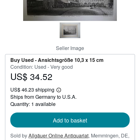
Help
CLOSE
Seller Image
Buy Used -
Ansichtsgröße 10,3 x 15 cm
Condition: Used - Very good
US$ 34.52
Price
US$
US$ 46.23 shipping
34.52
Learn
Ships from Germany to U.S.A.
more
about
Quantity: 1 available
shipping
rates
Add to basket
Sold by
Allgäuer Online Antiquariat
,
Memmingen, DE,