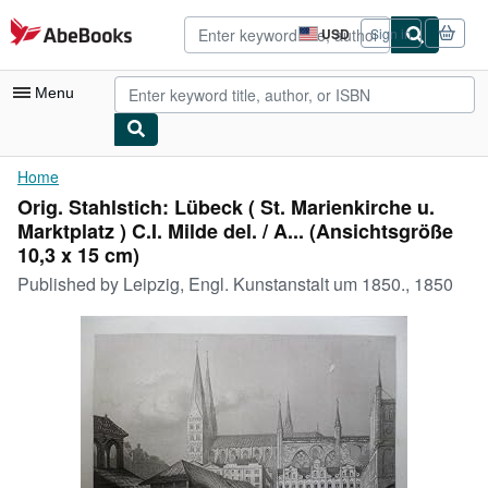
Skip to main content
AbeBooks.com
USD
Sign in
Site
shopping
preferences
Menu
My Account
Home
Orig. Stahlstich: Lübeck ( St. Marienkirche u.
My Purchases
Marktplatz ) C.I. Milde del. / A... (Ansichtsgröße
Advanced Search
10,3 x 15 cm)
Published by
Leipzig, Engl. Kunstanstalt um 1850., 1850
Browse Collections
Rare Books
Art & Collectibles
Textbooks
Sellers
Start Selling