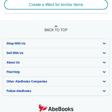
Create a Want for similar items
BACK TO TOP
Shop With Us
Sell With Us
Advanced Search
About Us
Browse Collections
Start Selling
Find Help
My Account
Join Our Affiliate Program
About AbeBooks
Other AbeBooks Companies
My Orders
Book Buyback
Media
Help
Follow AbeBooks
View Basket
Refer a seller
Careers
Customer Support
AbeBooks.co.uk
Forums
AbeBooks.de
Privacy Policy
AbeBooks.fr