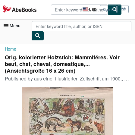
Skip to main content
AbeBooks.com
USD
Sign in
Site
shopping
preferences
Menu
My Account
Home
Orig. kolorierter Holzstich: Mammiféres. Voir
My Purchases
beuf, chat, cheval, domestique,...
Advanced Search
(Ansichtsgröße 16 x 26 cm)
Published by
aus einer illustrierten Zeitschrift um 1900., 1900
Browse Collections
Rare Books
Art & Collectibles
Textbooks
Sellers
Start Selling