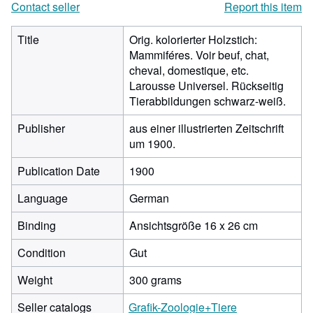
Contact seller
Report this item
Title
Orig. kolorierter Holzstich:
Mammiféres. Voir beuf, chat,
cheval, domestique, etc.
Larousse Universel. Rückseitig
Tierabbildungen schwarz-weiß.
Publisher
aus einer illustrierten Zeitschrift
um 1900.
Publication Date
1900
Language
German
Binding
Ansichtsgröße 16 x 26 cm
Condition
Gut
Weight
300 grams
Seller catalogs
Grafik-Zoologie+Tiere