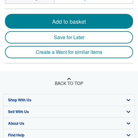
Add to basket
Save for Later
Create a Want for similar items
BACK TO TOP
Shop With Us
Sell With Us
Advanced Search
About Us
Browse Collections
Start Selling
Find Help
My Account
Join Our Affiliate Program
About AbeBooks