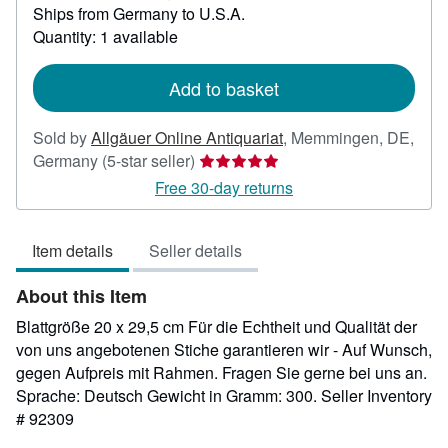
Ships from Germany to U.S.A.
more
about
Quantity: 1 available
shipping
rates
Add to basket
Sold by
Allgäuer Online Antiquariat
,
Memmingen, DE,
Seller
Germany
(5-star seller)
rating
Free 30-day returns
5
out
Item details
Seller details
of
5
About this Item
stars
Blattgröße 20 x 29,5 cm Für die Echtheit und Qualität der
von uns angebotenen Stiche garantieren wir - Auf Wunsch,
gegen Aufpreis mit Rahmen. Fragen Sie gerne bei uns an.
Sprache: Deutsch Gewicht in Gramm: 300.
Seller Inventory
# 92309