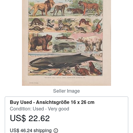
Help
CLOSE
Seller Image
Buy Used -
Ansichtsgröße 16 x 26 cm
Condition: Used - Very good
US$ 22.62
Price
US$
US$ 46.24 shipping
22.62
Learn