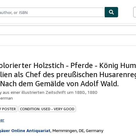
bles
Textbooks
Sellers
Start Selling
olorierter Holzstich - Pferde - König Hum
alien als Chef des preußischen Husarenr
. Nach dem Gemälde von Adolf Wald.
by
aus einer illustrierten Zeitschrift um 1880., 1880
German
 / POSTER
CONDITION: USED - VERY GOOD
ter
gäuer Online Antiquariat
,
Memmingen, DE, Germany