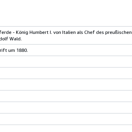
 Pferde - König Humbert I. von Italien als Chef des preußisch
dolf Wald.
hrift um 1880.