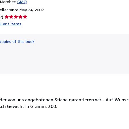
n Member:
GIAQ
ller since May 24, 2007
Seller
r)
rating
ller's items
5
out
of
copies of this book
5
stars
t der von uns angebotenen Stiche garantieren wir - Auf Wunsc
sch Gewicht in Gramm: 300.