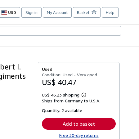
USD
Sign in
My Account
Basket
Help
Site
shopping
preferences
bert I.
Used
egiments
Condition: Used - Very good
US$ 40.47
US$ 46.23 shipping
Learn
Ships from Germany to U.S.A.
more
about
Quantity:
2 available
shipping
rates
Add to basket
Free 30-day returns