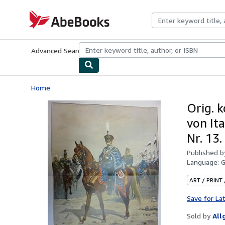
Skip to main content
AbeBooks.com
Advanced Search
Browse Collections
Rare Books
Art & Collecti
Home
Orig. k
von It
Nr. 13
Published 
Language:
ART / PRINT
Save for La
Sold by
All