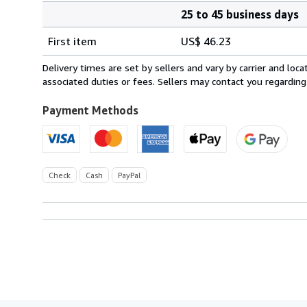
25 to 45 business days
Order
Shipping
quantity
First item
US$ 46.23
rates
from
Delivery times are set by sellers and vary by carrier and lo
Germany
associated duties or fees. Sellers may contact you regarding
to
U.S.A.
Payment Methods
Check
Cash
PayPal