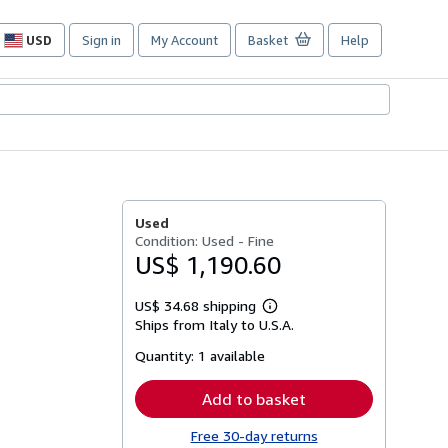
USD
Sign in
My Account
Basket
Help
Site
shopping
preferences
Used
Condition: Used - Fine
US$ 1,190.60
US$ 34.68 shipping
Learn
Ships from Italy to U.S.A.
more
about
Quantity:
1 available
shipping
rates
Add to basket
Free 30-day returns