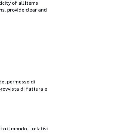
city of all items
ns, provide clear and
del permesso di
provvista di fattura e
o il mondo. I relativi