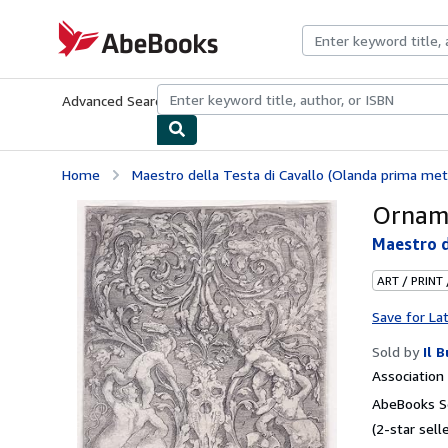
Skip to main content
AbeBooks.com
Advanced Search
Browse Collections
Rare Books
Art & Collecti
Home
Maestro della Testa di Cavallo (Olanda prima met
Orname
Maestro d
ART / PRINT
Save for La
Sold by
Il 
Associatio
AbeBooks Se
(2-star selle