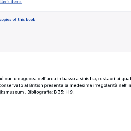
ller's items
2
out
of
copies of this book
5
stars
 non omogenea nell'area in basso a sinistra, restauri ai qua
conservato al British presenta la medesima irregolarità nell
jksmuseum . Bibliografia: B 35: H 9.