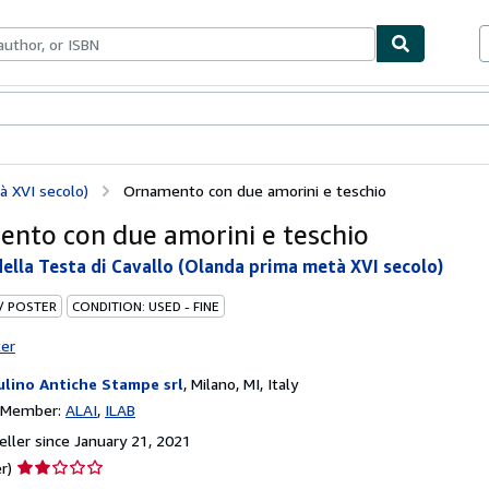
bles
Textbooks
Sellers
Start Selling
à XVI secolo)
Ornamento con due amorini e teschio
nto con due amorini e teschio
ella Testa di Cavallo (Olanda prima metà XVI secolo)
 / POSTER
CONDITION: USED - FINE
ter
Bulino Antiche Stampe srl
,
Milano, MI, Italy
n Member:
ALAI
ILAB
ller since January 21, 2021
Seller
r)
rating