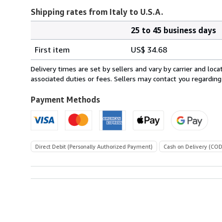
Shipping rates from Italy to U.S.A.
25 to 45 business days
Order
Shipping
quantity
First item
US$ 34.68
rates
from
Delivery times are set by sellers and vary by carrier and lo
Italy
associated duties or fees. Sellers may contact you regarding
to
U.S.A.
Payment Methods
Direct Debit (Personally Authorized Payment)
Cash on Delivery (COD