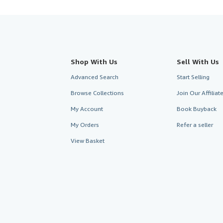
Shop With Us
Sell With Us
Advanced Search
Start Selling
Browse Collections
Join Our Affilia
My Account
Book Buyback
My Orders
Refer a seller
View Basket