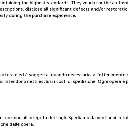
ntaining the highest standards. They vouch for the authenti
scriptions, disclose all significant defects and/or restoratio
esty during the purchase experience.
fattura e ed è soggetta, quando necessario, all'ottenimento 
i intendono netti esclusi i costi di spedizione. Ogni opera è 
tenzione all'integrità dei fogli. Spediamo da vent'anni in tutt
ione delle opere.