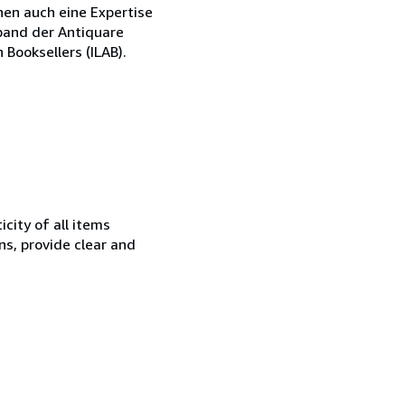
nen auch eine Expertise
rband der Antiquare
Booksellers (ILAB).
city of all items
ns, provide clear and