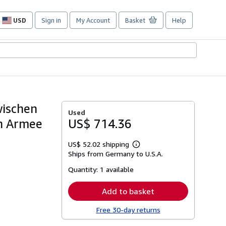
USD
Sign in
My Account
Basket
Help
Site
shopping
preferences
wischen
Used
en Armee
US$ 714.36
US$ 52.02 shipping
Learn
Ships from Germany to U.S.A.
more
about
Quantity:
1 available
shipping
rates
Add to basket
Free 30-day returns