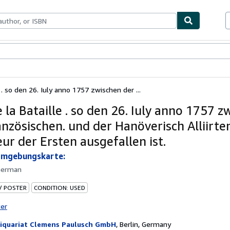
bles
Textbooks
Sellers
Start Selling
e . so den 26. Iuly anno 1757 zwischen der ...
 la Bataille . so den 26. Iuly anno 1757 z
anzösischen. und der Hanöverisch Alliirt
ur der Ersten ausgefallen ist.
Umgebungskarte:
German
 / POSTER
CONDITION: USED
ter
iquariat Clemens Paulusch GmbH
,
Berlin, Germany