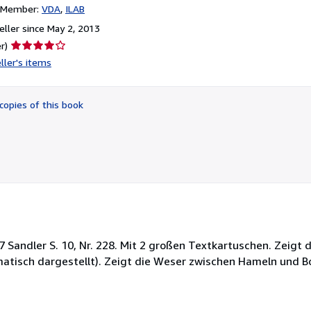
n Member:
VDA
ILAB
ller since May 2, 2013
Seller
r)
rating
ller's items
4
out
of
copies of this book
5
stars
x 57 Sandler S. 10, Nr. 228. Mit 2 großen Textkartuschen. Zei
atisch dargestellt). Zeigt die Weser zwischen Hameln und 