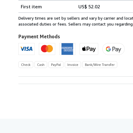
Shipping
quantity
First item
US$ 52.02
rates
from
Delivery times are set by sellers and vary by carrier and lo
Germany
associated duties or fees. Sellers may contact you regarding
to
U.S.A.
Payment Methods
Check
Cash
PayPal
Invoice
Bank/Wire Transfer