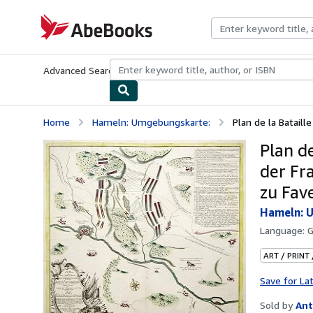
Skip to main content
AbeBooks.com
Advanced Search
Browse Collections
Rare Books
Art & Collecti
Home
Hameln: Umgebungskarte:
Plan de la Bataill
Plan de
der Fr
zu Fave
Hameln: 
Language:
ART / PRINT
Save for La
Sold by
Ant