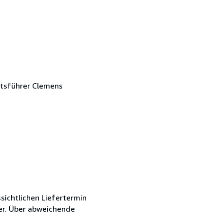
ftsführer Clemens
sichtlichen Liefertermin
er. Über abweichende