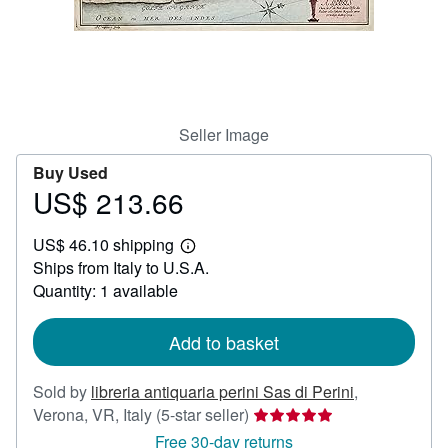
Help
CLOSE
Seller Image
Buy Used
US$ 213.66
Price
US$
US$ 46.10 shipping
213.66
Learn
Ships from Italy to U.S.A.
more
about
Quantity: 1 available
shipping
rates
Add to basket
Sold by
libreria antiquaria perini Sas di Perini
,
Seller
Verona, VR, Italy
(5-star seller)
rating
Free 30-day returns