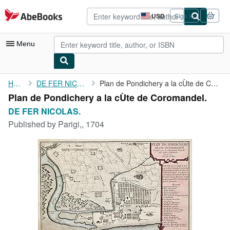
Skip to main content
AbeBooks.com
USD
Sign in
Site
shopping
preferences
Menu
My Account
Home
DE FER NICOLAS.
Plan de Pondichery a la cÙte de Coromandel.
Plan de Pondichery a la cÙte de Coromandel.
My Purchases
DE FER NICOLAS.
Advanced Search
Published by
Parigi,, 1704
Browse Collections
Rare Books
Art & Collectibles
Textbooks
Sellers
Start Selling