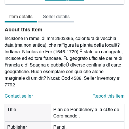
5
out
Item details
Seller details
of
5
About this Item
stars
Incisione in rame, di mm 250x365, coloritura di vecchia
data (ma non antica), che raffigura la pianta della localit?
indiana. Nicolas de Fer (1646-1720) Ë stato un cartografo,
incisore ed editore francese. Fu geografo ufficiale dei re di
Francia e di Spagna e pubblicÚ diverse centinaia di carte
geografiche. Buon esemplare con qualche alone
marginale di umidit? Nr.cat: Cod 4588.
Seller Inventory #
7792
Contact seller
Report this item
Title
Plan de Pondichery a la cÙte de
Coromandel.
Publisher
Parigi,