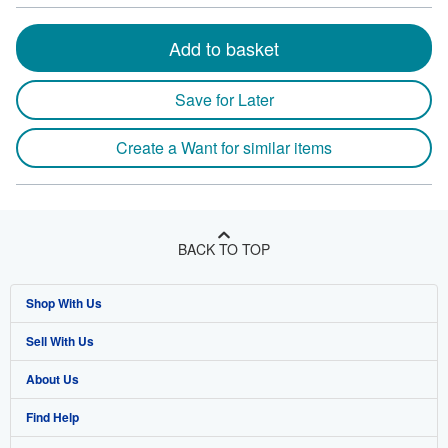
Add to basket
Save for Later
Create a Want for similar items
BACK TO TOP
Shop With Us
Sell With Us
Advanced Search
About Us
Browse Collections
Start Selling
Find Help
My Account
Join Our Affiliate Program
About AbeBooks