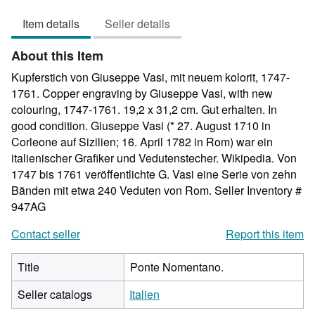
out
Item details
Seller details
of
5
About this Item
stars
Kupferstich von Giuseppe Vasi, mit neuem kolorit, 1747-
1761. Copper engraving by Giuseppe Vasi, with new
colouring, 1747-1761. 19,2 x 31,2 cm. Gut erhalten. In
good condition. Giuseppe Vasi (* 27. August 1710 in
Corleone auf Sizilien; 16. April 1782 in Rom) war ein
italienischer Grafiker und Vedutenstecher. Wikipedia. Von
1747 bis 1761 veröffentlichte G. Vasi eine Serie von zehn
Bänden mit etwa 240 Veduten von Rom.
Seller Inventory #
947AG
Contact seller
Report this item
Title
Ponte Nomentano.
Seller catalogs
Italien