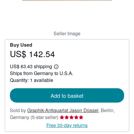
Help
CLOSE
Seller Image
Buy Used
US$ 142.54
Price
US$
US$ 63.43 shipping
142.54
Learn
Ships from Germany to U.S.A.
more
about
Quantity: 1 available
shipping
rates
Add to basket
Sold by
Graphik-Antiquariat Jason Düssel
,
Berlin,
Seller
Germany
(5-star seller)
rating
Free 30-day returns
5