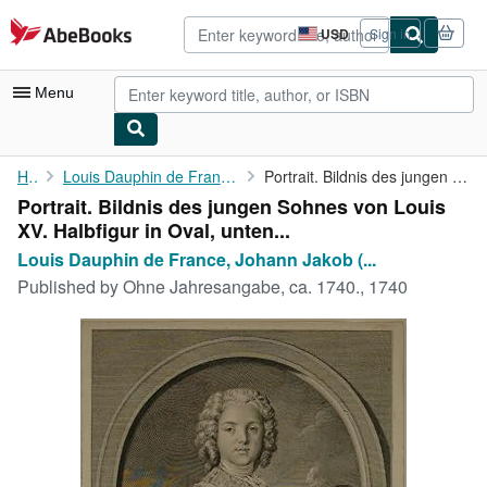
Skip to main content
AbeBooks.com
USD
Sign in
Site
shopping
preferences
Menu
My Account
Home
Louis Dauphin de France, Johann Jakob (1729-1765):
Portrait. Bildnis des jungen Sohnes von Louis XV. Halbfigur in ...
Portrait. Bildnis des jungen Sohnes von Louis
My Purchases
XV. Halbfigur in Oval, unten...
Advanced Search
Louis Dauphin de France, Johann Jakob (...
Published by
Ohne Jahresangabe, ca. 1740., 1740
Browse Collections
Rare Books
Art & Collectibles
Textbooks
Sellers
Start Selling