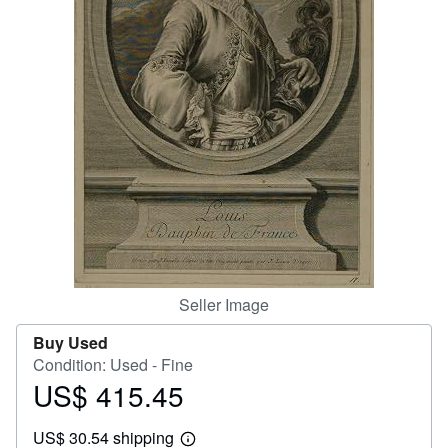
Help
CLOSE
Seller Image
Buy Used
Condition: Used - Fine
US$ 415.45
Price
US$
US$ 30.54 shipping
415.45
Learn