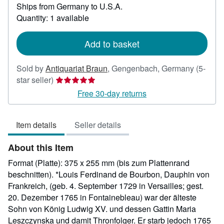
Ships from Germany to U.S.A.
more
about
Quantity: 1 available
shipping
rates
Add to basket
Sold by
Antiquariat Braun
,
Gengenbach, Germany
(5-
Seller
star seller)
rating
Free 30-day returns
5
out
Item details
Seller details
of
5
About this Item
stars
Format (Platte): 375 x 255 mm (bis zum Plattenrand
beschnitten). *Louis Ferdinand de Bourbon, Dauphin von
Frankreich, (geb. 4. September 1729 in Versailles; gest.
20. Dezember 1765 in Fontainebleau) war der älteste
Sohn von König Ludwig XV. und dessen Gattin Maria
Leszczynska und damit Thronfolger. Er starb jedoch 1765