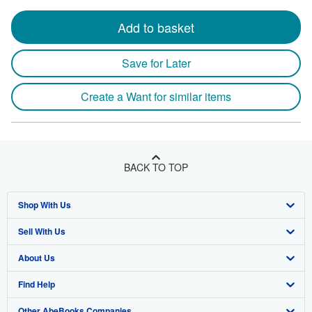
Add to basket
Save for Later
Create a Want for similar items
BACK TO TOP
Shop With Us
Sell With Us
Advanced Search
About Us
Browse Collections
Start Selling
Find Help
My Account
Join Our Affiliate Program
About AbeBooks
Other AbeBooks Companies
My Orders
Book Buyback
Media
Help