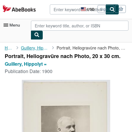
Skip to main content
AbeBooks.com
USD
Sign in
Site
shopping
preferences
Menu
My Account
Home
Guillery, Hippolyt =
Portrait, Heliogravüre nach Photo, 20 x 30 cm.
Portrait, Heliogravüre nach Photo, 20 x 30 cm.
My Purchases
Guillery, Hippolyt =
Advanced Search
Publication Date:
1900
Browse Collections
Rare Books
Art & Collectibles
Textbooks
Sellers
Start Selling