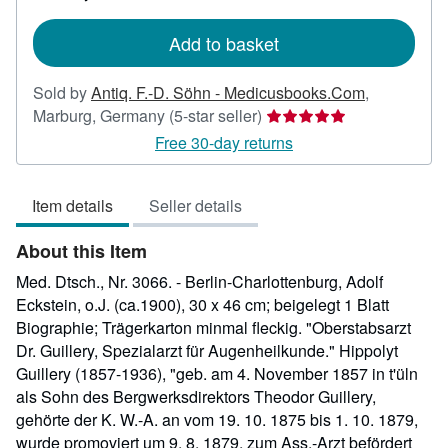
rates
Add to basket
Sold by
Antiq. F.-D. Söhn - Medicusbooks.Com
,
Seller
Marburg, Germany
(5-star seller)
rating
Free 30-day returns
5
out
Item details
Seller details
of
5
About this Item
stars
Med. Dtsch., Nr. 3066. - Berlin-Charlottenburg, Adolf
Eckstein, o.J. (ca.1900), 30 x 46 cm; beigelegt 1 Blatt
Biographie; Trägerkarton minmal fleckig. "Oberstabsarzt
Dr. Guillery, Spezialarzt für Augenheilkunde." Hippolyt
Guillery (1857-1936), "geb. am 4. November 1857 in t'üln
als Sohn des Bergwerksdirektors Theodor Guillery,
gehörte der K. W.-A. an vom 19. 10. 1875 bis 1. 10. 1879,
wurde promoviert um 9. 8. 1879, zum Ass.-Arzt befördert