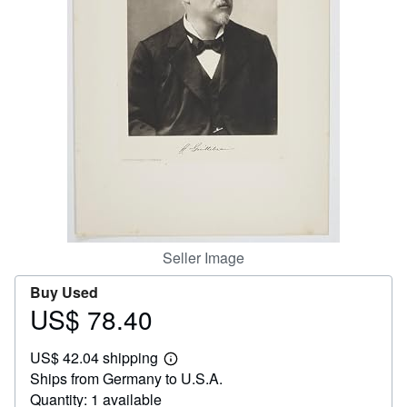
Help
CLOSE
Seller Image
Buy Used
US$ 78.40
Price
US$
US$ 42.04 shipping
78.40
Learn
Ships from Germany to U.S.A.
more
about
Quantity: 1 available
shipping