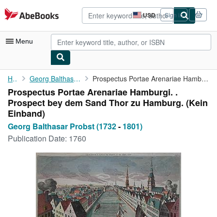
Skip to main content
AbeBooks.com
USD
Sign in
Site
shopping
preferences
Menu
My Account
Home
Georg Balthasar Probst (1732
Prospectus Portae Arenariae Hamburgi. . Prospect bey dem Sand ...
Prospectus Portae Arenariae Hamburgi. .
My Purchases
Prospect bey dem Sand Thor zu Hamburg. (Kein
Advanced Search
Einband)
Georg Balthasar Probst (1732
-
1801)
Browse Collections
Publication Date:
1760
Rare Books
Art & Collectibles
Textbooks
Sellers
Start Selling