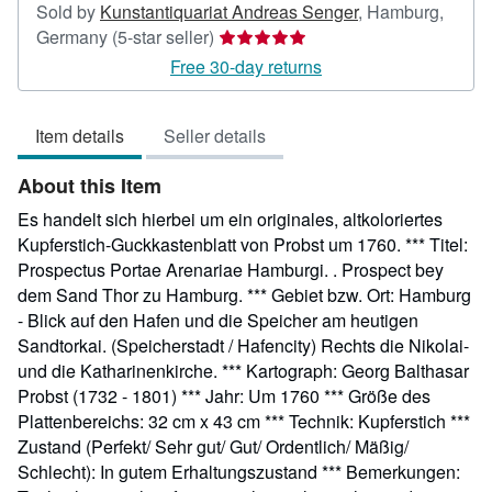
Sold by
Kunstantiquariat Andreas Senger
,
Hamburg,
Seller
Germany
(5-star seller)
rating
Free 30-day returns
5
out
Item details
Seller details
of
5
About this Item
stars
Es handelt sich hierbei um ein originales, altkoloriertes
Kupferstich-Guckkastenblatt von Probst um 1760. *** Titel:
Prospectus Portae Arenariae Hamburgi. . Prospect bey
dem Sand Thor zu Hamburg. *** Gebiet bzw. Ort: Hamburg
- Blick auf den Hafen und die Speicher am heutigen
Sandtorkai. (Speicherstadt / Hafencity) Rechts die Nikolai-
und die Katharinenkirche. *** Kartograph: Georg Balthasar
Probst (1732 - 1801) *** Jahr: Um 1760 *** Größe des
Plattenbereichs: 32 cm x 43 cm *** Technik: Kupferstich ***
Zustand (Perfekt/ Sehr gut/ Gut/ Ordentlich/ Mäßig/
Schlecht): In gutem Erhaltungszustand *** Bemerkungen: