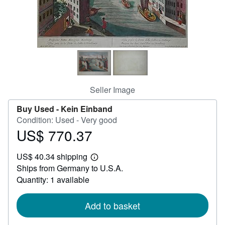
Help
CLOSE
Seller Image
Buy Used -
Kein Einband
Condition: Used - Very good
US$ 770.37
Price
US$
US$ 40.34 shipping
770.37
Learn
Ships from Germany to U.S.A.
more
about
Quantity: 1 available
shipping
rates
Add to basket