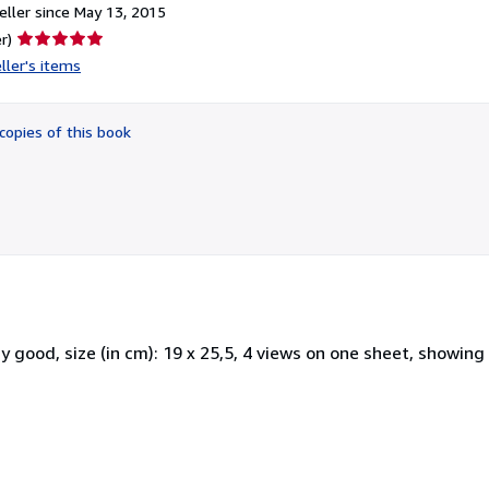
ller since May 13, 2015
Seller
r)
rating
ller's items
5
out
of
copies of this book
5
stars
ery good, size (in cm): 19 x 25,5, 4 views on one sheet, showin