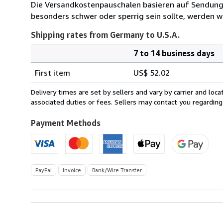
Die Versandkostenpauschalen basieren auf Sendungen
besonders schwer oder sperrig sein sollte, werden wi
Shipping rates from Germany to U.S.A.
7 to 14 business days
Order
Shipping
quantity
First item
US$ 52.02
rates
from
Delivery times are set by sellers and vary by carrier and lo
Germany
associated duties or fees. Sellers may contact you regarding
to
U.S.A.
Payment Methods
PayPal
Invoice
Bank/Wire Transfer