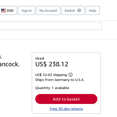
USD
Sign in
My Account
Basket
Help
Site
shopping
preferences
.
Used
ancock.
US$ 238.12
US$ 52.02 shipping
Learn
Ships from Germany to U.S.A.
more
about
Quantity:
1 available
shipping
rates
Add to basket
Free 30-day returns