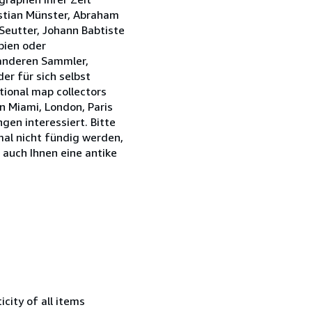
stian Münster, Abraham
Seutter, Johann Babtiste
opien oder
 anderen Sammler,
r für sich selbst
tional map collectors
n Miami, London, Paris
en interessiert. Bitte
mal nicht fündig werden,
 auch Ihnen eine antike
city of all items