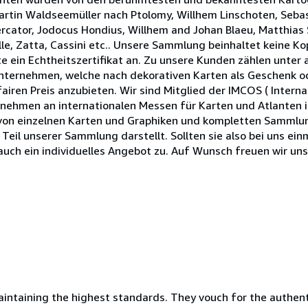
artin Waldseemüller nach Ptolomy, Willhem Linschoten, Seba
rcator, Jodocus Hondius, Willhem and Johan Blaeu, Matthias 
ille, Zatta, Cassini etc.. Unsere Sammlung beinhaltet keine K
te ein Echtheitszertifikat an. Zu unsere Kunden zählen unter
ternehmen, welche nach dekorativen Karten als Geschenk ode
fairen Preis anzubieten. Wir sind Mitglied der IMCOS ( Interna
nehmen an internationalen Messen für Karten und Atlanten i
 von einzelnen Karten und Graphiken und kompletten Sammlung
Teil unserer Sammlung darstellt. Sollten sie also bei uns ein
auch ein individuelles Angebot zu. Auf Wunsch freuen wir uns
ntaining the highest standards. They vouch for the authenti