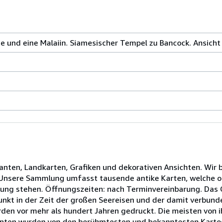
ie und eine Malaiin. Siamesischer Tempel zu Bancock. Ansicht
tlanten, Landkarten, Grafiken und dekorativen Ansichten. Wir
. Unsere Sammlung umfasst tausende antike Karten, welche o
gung stehen. Öffnungszeiten: nach Terminvereinbarung. Das G
unkt in der Zeit der großen Seereisen und der damit verbun
den vor mehr als hundert Jahren gedruckt. Die meisten von 
lanten wurden von den berühmtesten und bekanntesten Kartog