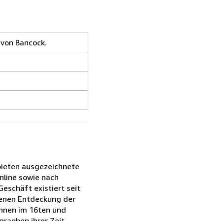
 von Bancock.
 bieten ausgezeichnete
nline sowie nach
eschäft existiert seit
denen Entdeckung der
ihnen im 16ten und
raphen ihrer Zeit