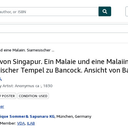
bles
Textbooks
Sellers
Start Selling
 eine Malaiin. Siamesischer ...
von Singapur. Ein Malaie und eine Malaiin
ischer Tempel zu Bancock. Ansicht von B
,
by
Artist: Anonymus ca :, 1830
 / POSTER
CONDITION: USED
ter
ique Sommer& Sapunaru KG
,
München, Germany
n Member:
VDA
ILAB