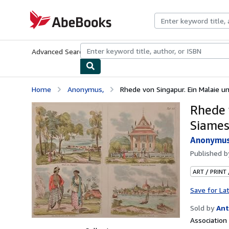
Skip to main content
AbeBooks.com
Advanced Search
Browse Collections
Rare Books
Art & Collecti
Home
Anonymus,
Rhede von Singapur. Ein Malaie und
Rhede 
Siames
Anonymus
Published 
ART / PRINT
Save for La
Sold by
Ant
Associatio