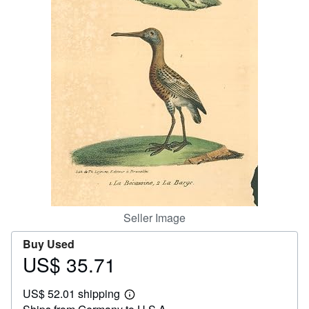
Help
CLOSE
Seller Image
Buy Used
US$ 35.71
Price
US$
US$ 52.01 shipping
35.71
Learn