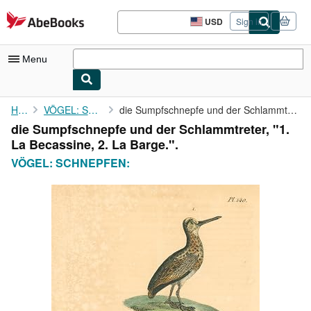
Skip to main content
AbeBooks.com
USD
Sign in
Site
shopping
preferences
Menu
My Account
Home
VÖGEL: SCHNEPFEN:
die Sumpfschnepfe und der Schlammtreter, "1. La Becassine, 2. La...
die Sumpfschnepfe und der Schlammtreter, "1.
My Purchases
La Becassine, 2. La Barge.".
Advanced Search
VÖGEL: SCHNEPFEN:
Browse Collections
Rare Books
Art & Collectibles
Textbooks
Sellers
Start Selling