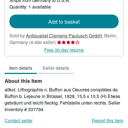
Ships from Germany to U.S.A.
more
about
Quantity: 1 available
shipping
rates
Add to basket
Sold by
Antiquariat Clemens Paulusch GmbH
,
Berlin,
Seller
Germany
(4-star seller)
rating
Free 30-day returns
4
out
Item details
Seller details
of
5
About this Item
stars
altkol. Lithographie n. Buffon aus Oeuvres complètes de
Buffon b. Lejeune in Brüssel, 1828, 15,5 x 10,5 (H) Etwas
gebräunt und leicht fleckig. Fehlstelle unten rechts.
Seller
Inventory # 337794
Contact seller
Report this item