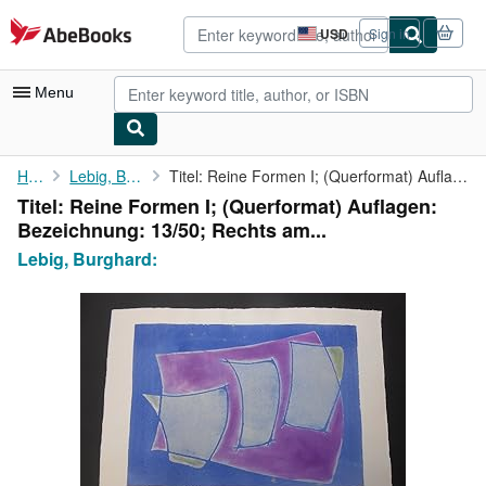
Skip to main content
AbeBooks.com
USD
Sign in
Site
shopping
preferences
Menu
My Account
Home
Lebig, Burghard:
Titel: Reine Formen I; (Querformat) Auflagen: Bezeichnung: 13/50...
Titel: Reine Formen I; (Querformat) Auflagen:
My Purchases
Bezeichnung: 13/50; Rechts am...
Advanced Search
Lebig, Burghard:
Browse Collections
Rare Books
Art & Collectibles
Textbooks
Sellers
Start Selling