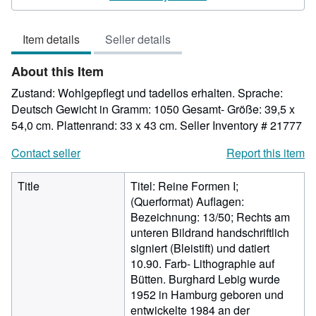
3
out
Item details
Seller details
of
5
About this Item
stars
Zustand: Wohlgepflegt und tadellos erhalten. Sprache:
Deutsch Gewicht in Gramm: 1050 Gesamt- Größe: 39,5 x
54,0 cm. Plattenrand: 33 x 43 cm.
Seller Inventory # 21777
Contact seller
Report this item
Title
Titel: Reine Formen I;
(Querformat) Auflagen:
Bezeichnung: 13/50; Rechts am
unteren Bildrand handschriftlich
signiert (Bleistift) und datiert
10.90. Farb- Lithographie auf
Bütten. Burghard Lebig wurde
1952 in Hamburg geboren und
entwickelte 1984 an der