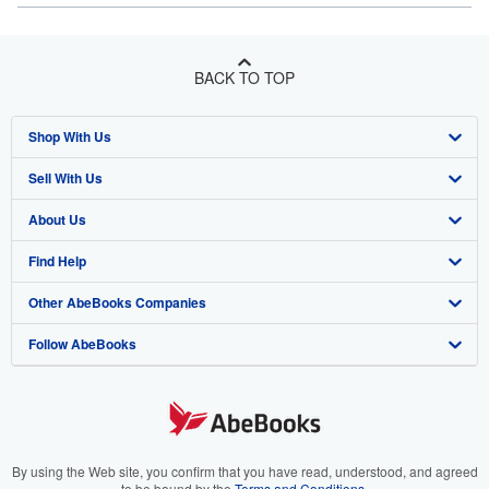
BACK TO TOP
Shop With Us
Sell With Us
Advanced Search
About Us
Browse Collections
Start Selling
Find Help
My Account
Join Our Affiliate Program
About AbeBooks
Other AbeBooks Companies
My Orders
Book Buyback
Media
Help
Follow AbeBooks
View Basket
Refer a seller
Careers
Customer Support
AbeBooks.co.uk
Forums
AbeBooks.de
Privacy Policy
AbeBooks.fr
Your Ads Privacy Choices
AbeBooks.it
By using the Web site, you confirm that you have read, understood, and agreed
to be bound by the
Terms and Conditions
.