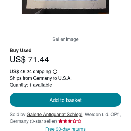
Help
CLOSE
Seller Image
Buy Used
US$ 71.44
Price
US$
US$ 46.24 shipping
71.44
Learn
Ships from Germany to U.S.A.
more
about
Quantity: 1 available
shipping
rates
Add to basket
Sold by
Galerie Antiquariat Schlegl
,
Weiden i. d. OPf.,
Seller
Germany
(3-star seller)
rating
Free 30-day returns