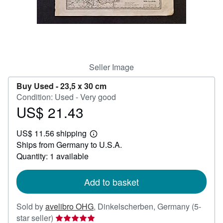
Help
CLOSE
Seller Image
Buy Used -
23,5 x 30 cm
Condition: Used - Very good
US$ 21.43
Price
US$
US$ 11.56 shipping
21.43
Learn
Ships from Germany to U.S.A.
more
about
Quantity: 1 available
shipping
rates
Add to basket
Sold by
avelibro OHG
,
Dinkelscherben, Germany
(5-
Seller
star seller)