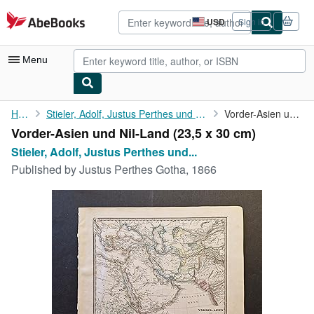
Skip to main content
AbeBooks.com
USD
Sign in
Site
shopping
preferences
Menu
My Account
Home
Stieler, Adolf, Justus Perthes und Hermann Berghaus:
Vorder-Asien und Nil-Land
Vorder-Asien und Nil-Land (23,5 x 30 cm)
My Purchases
Stieler, Adolf, Justus Perthes und...
Advanced Search
Published by
Justus Perthes Gotha, 1866
Browse Collections
Rare Books
Art & Collectibles
Textbooks
Sellers
Start Selling