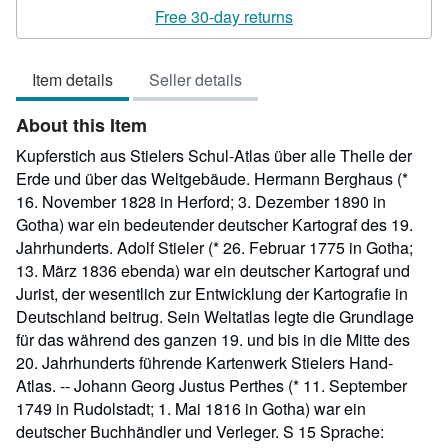
rating
Free 30-day returns
5
out
Item details
Seller details
of
5
About this Item
stars
Kupferstich aus Stielers Schul-Atlas über alle Theile der
Erde und über das Weltgebäude. Hermann Berghaus (*
16. November 1828 in Herford; 3. Dezember 1890 in
Gotha) war ein bedeutender deutscher Kartograf des 19.
Jahrhunderts. Adolf Stieler (* 26. Februar 1775 in Gotha;
13. März 1836 ebenda) war ein deutscher Kartograf und
Jurist, der wesentlich zur Entwicklung der Kartografie in
Deutschland beitrug. Sein Weltatlas legte die Grundlage
für das während des ganzen 19. und bis in die Mitte des
20. Jahrhunderts führende Kartenwerk Stielers Hand-
Atlas. -- Johann Georg Justus Perthes (* 11. September
1749 in Rudolstadt; 1. Mai 1816 in Gotha) war ein
deutscher Buchhändler und Verleger. S 15 Sprache: