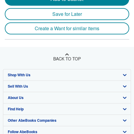
Save for Later
Create a Want for similar items
BACK TO TOP
Shop With Us
Sell With Us
Advanced Search
About Us
Browse Collections
Start Selling
Find Help
My Account
Join Our Affiliate Program
About AbeBooks
Other AbeBooks Companies
My Orders
Book Buyback
Media
Help
Follow AbeBooks
View Basket
Refer a seller
Careers
Customer Support
AbeBooks.co.uk