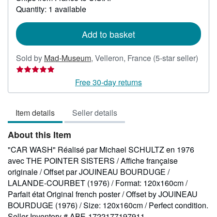
about
Quantity: 1 available
shipping
rates
Add to basket
Selle
Sold by
Mad-Museum
,
Velleron, France
(5-star seller)
rating
5
Free 30-day returns
out
of
Item details
Seller details
5
stars
About this Item
"CAR WASH" Réalisé par Michael SCHULTZ en 1976
avec THE POINTER SISTERS / Affiche française
originale / Offset par JOUINEAU BOURDUGE /
LALANDE-COURBET (1976) / Format: 120x160cm /
Parfait état Original french poster / Offset by JOUINEAU
BOURDUGE (1976) / Size: 120x160cm / Perfect condition.
Seller Inventory # ABE-1722177197911