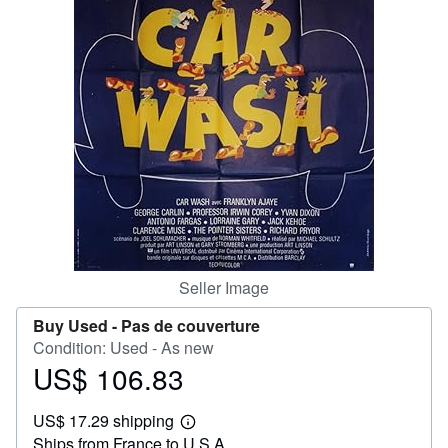
Help
CLOSE
Seller Image
Buy Used -
Pas de couverture
Condition: Used - As new
US$ 106.83
Price
US$
US$ 17.29 shipping
106.83
Learn
Ships from France to U.S.A.
more