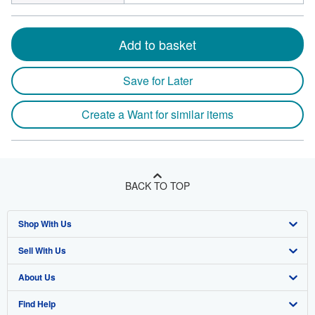
Add to basket
Save for Later
Create a Want for similar items
BACK TO TOP
Shop With Us
Sell With Us
Advanced Search
About Us
Browse Collections
Start Selling
Find Help
My Account
Join Our Affiliate Program
About AbeBooks