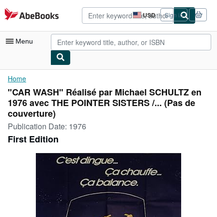
Skip to main content
AbeBooks.com
USD
Sign in
Site
shopping
preferences
Menu
My Account
Home
"CAR WASH" Réalisé par Michael SCHULTZ en
My Purchases
1976 avec THE POINTER SISTERS /... (Pas de
Advanced Search
couverture)
Publication Date:
1976
Browse Collections
First Edition
Rare Books
Art & Collectibles
Textbooks
Sellers
Start Selling