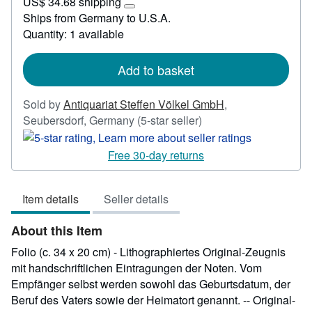
US$ 34.68 shipping
23.80
Learn
Ships from Germany to U.S.A.
more
Quantity: 1 available
about
shipping
rates
Add to basket
Sold by
Antiquariat Steffen Völkel GmbH
,
Seller
Seubersdorf, Germany
(5-star seller)
rating
5
Free 30-day returns
out
of
Item details
Seller details
5
stars
About this Item
Folio (c. 34 x 20 cm) - Lithographiertes Original-Zeugnis
mit handschriftlichen Eintragungen der Noten. Vom
Empfänger selbst werden sowohl das Geburtsdatum, der
Beruf des Vaters sowie der Heimatort genannt. -- Original-