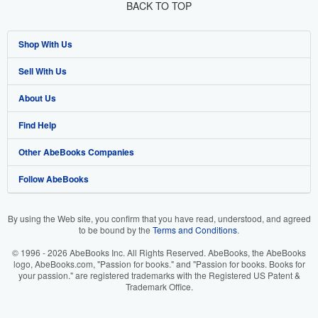
BACK TO TOP
Shop With Us
Sell With Us
Advanced Search
About Us
Browse Collections
Start Selling
Find Help
My Account
Join Our Affiliate Program
About AbeBooks
Other AbeBooks Companies
My Orders
Book Buyback
Media
Help
Follow AbeBooks
View Basket
Refer a seller
Careers
Customer Support
AbeBooks.co.uk
Forums
AbeBooks.de
By using the Web site, you confirm that you have read, understood, and agreed
to be bound by the
Terms and Conditions
.
Privacy Policy
AbeBooks.fr
© 1996 - 2026 AbeBooks Inc. All Rights Reserved. AbeBooks, the AbeBooks
Your Ads Privacy Choices
AbeBooks.it
logo, AbeBooks.com, "Passion for books." and "Passion for books. Books for
your passion." are registered trademarks with the Registered US Patent &
Trademark Office.
Designated Agent
AbeBooks Aus/NZ
Accessibility
AbeBooks.ca