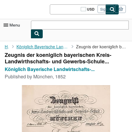
Skip to main content
AbeBooks.com
USD
Sign in
Site
shopping
preferences
Menu
My Account
Home
Königlich Bayerische Landwirtschafts- und Gewerbeschule München:
Zeugnis der koeniglich bayerischen Kreis- Landwirthschafts- und ...
Zeugnis der koeniglich bayerischen Kreis-
My Purchases
Landwirthschafts- und Gewerbs-Schule...
Sign Off
Königlich Bayerische Landwirtschafts-...
Published by
München, 1852
Advanced Search
Browse Collections
Rare Books
Art & Collectibles
Textbooks
Sellers