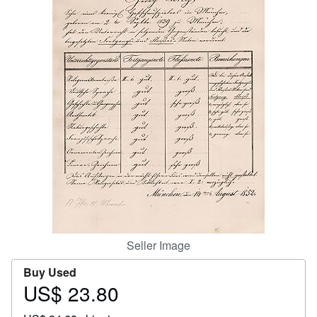
Start Selling
Help
CLOSE
Seller Image
Buy Used
US$ 23.80
Price
US$